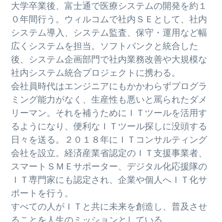
大学卒業後、富士通で医療システムの開発を約１
０年間行う。ウィルコムで社内ＳＥとして、社内
システム導入、システム監査、保守・運用など幅
広くシステムを担当。ソフトバンクと統合した
後、システム企画部門で社内業務改善や大規模な
社内システム統合プロジェクトに携わる。
会社員時代はエンジニアにもかかわらずプログラ
ミング能力がなく、生産性も悪いと罵られたダメ
リーマン。それを補うためにＩＴツールを活用す
るようになり、便利なＩＴツール探しに没頭する
日々を送る。２０１８年にＩＴコンサルティング
会社を設立。経済産業省認定のＩＴ支援事業者、
スマートＳＭＥサポーター、デジタル化応援隊の
ＩＴ専門家にも認定され、企業や個人へＩＴ化サ
ポートを行う。
すべての人がＩＴと共に未来を創造し、普及させ
ることを人生のミッションとしている。