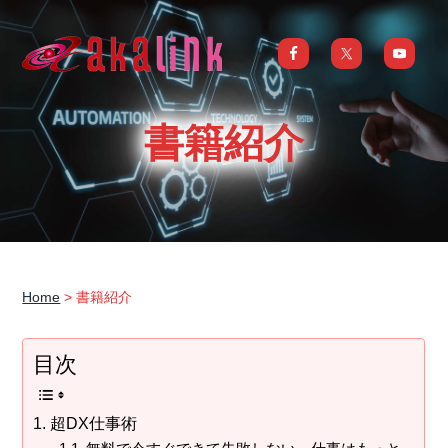
S
S
S
S
k
k
k
k
i
i
i
i
はじめてのAI、DXならアカリンク
IT
の
p
p
p
p
発
展
t
t
t
t
と
書籍紹介
共
o
o
o
o
に
DX/AI
p
m
p
f
推
進
を
r
a
r
o
行
い、
i
i
i
o
進
化
m
n
m
t
し
続
a
c
a
e
け
る
Home
> 書籍紹介
中
r
o
r
r
小
企
y
n
y
業
へ
目次
n
t
s
ま
る
a
e
i
ご
と
サ
v
n
d
超DX仕事術
ポ
ー
i
t
e