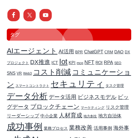
タグ
AIエージェント
AI活用
ChatGPT
DAO
BPR
CRM
DX
Iot
DX推進
NFT
RPA
ICT
プロジェクト
KPI
ROI
mcp
SEO
コスト削減
コミュニケーショ
SNS
VR
Web3
セキュリティ
ン
タスク管理
スマートコントラクト
データ分析
データ活用
ビジネスモデル
ビッ
ブロックチェーン
グデータ
リスク管理
マーケティング
人材育成
リーダーシップ
地方自治体
中小企業
地方創生
成功事例
業務改善
海外事
活用事例
業務プロセス