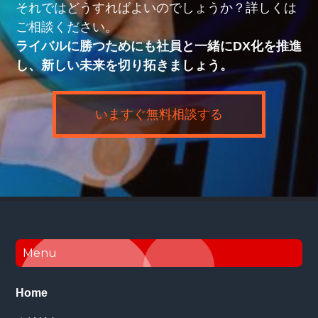
それではどうすればよいのでしょうか？詳しくは
ご相談ください。
ライバルに勝つためにも社員と一緒にDX化を推進
し、新しい未来を切り拓きましょう。
いますぐ無料相談する
Footer
Menu
Home