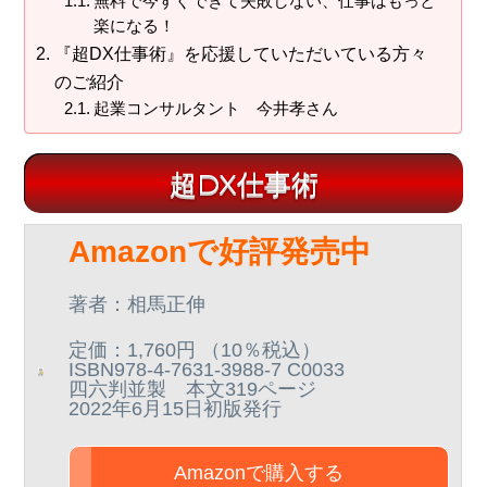
無料で今すぐできて失敗しない、仕事はもっと
ト
g
b
楽になる！
『超DX仕事術』を応援していただいている方々
a
a
のご紹介
t
r
起業コンサルタント 今井孝さん
i
o
n
超DX仕事術
Amazonで好評発売中
著者：相馬正伸
定価：1,760円 （10％税込）
ISBN978-4-7631-3988-7 C0033
四六判並製 本文319ページ
2022年6月15日初版発行
Amazonで購入する