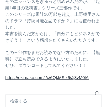
そのエッセンスをぎゅっと詰め込んだのが、『起
業1年目の教科書』シリーズ三部作です。
このシリーズは累計10万部を超え、上野樹里さん
のドラマ『持続可能な恋ですか？』にも使われま
した。
本書を読んだ方からは、「自分にもビジネスがで
きそう！」という感想をたくさんいただきます。
この三部作をまだお読みでない方のために、【無
料】で立ち読みできるようにいたしました。
ぜひ、ダウンロードしてみてください！！
https://ekimake.com/l/c/6QkMSiz6/Jj8vM0lA
最
検
索
初
す
の
る