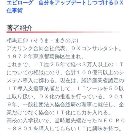
エピローグ 自分をアップデートしつづけるＤＸ
仕事術
著者紹介
相馬正伸（そうま・まさのぶ）
アカリンク合同会社代表。ＤＸコンサルタント。
１９７２年東京都葛飾区生まれ。
これまで、ＩＴ歴２５年で延べ３万人以上のＩＴ
についての相談にのり、合計１００億円以上のシ
ステム導入に携わる。現在は、経済産業省認定の
ＩＴ導入支援事業者として、ＩＴツールを５０以
上取り扱い、ＤＸ化の推進を行っている。２０１
９年、一般社団法人協会総研の理事に就任し、企
業だけでなく協会のＩＴ化にも力を入れる。
高校の入学祝いで、当時最先端だったＮＥＣ ＰＣ
－８８０１を購入してもらいＩＴに興味を持つ。