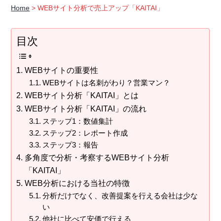
ト
Home
> WEBサイト分析で売上アップ「KAITAI」
g
b
a
a
t
r
目次
i
o
WEBサイトの重要性
n
WEBサイトは名刺がわり？営業マン？
WEBサイト分析「KAITAI」とは
WEBサイト分析「KAITAI」の流れ
ステップ1：数値集計
ステップ2：レポート作成
ステップ3：報告
多角度で分析・考察するWEBサイト分析
「KAITAI」
WEB分析における当社の特徴
分析だけでなく、改善提案を行える会社は少な
い
他社に比べて安価で行える