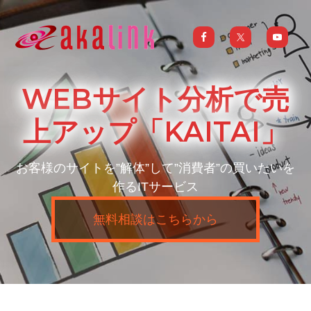
S
S
S
S
k
k
k
k
i
i
i
i
はじめてのAI、DXならアカリンク
IT
の
p
p
p
p
発
展
t
t
t
t
と
WEBサイト分析で売
共
o
o
o
o
に
DX/AI
p
m
p
f
上アップ「KAITAI」
推
進
を
r
a
r
o
行
い、
i
i
i
o
進
お客様のサイトを”解体”して”消費者”の買いたいを
化
m
n
m
t
し
作るITサービス
続
a
c
a
e
け
る
中
r
o
r
r
無料相談はこちらから
小
企
y
n
y
業
へ
n
t
s
ま
る
a
e
i
ご
と
サ
v
n
d
ポ
ー
i
t
e