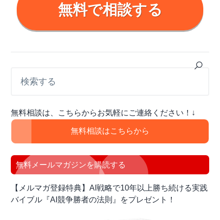
無料で相談する
最
検
索
初
す
の
る
サ
無料相談は、こちらからお気軽にご連絡ください！↓
イ
ド
無料相談はこちらから
バ
ー
無料メールマガジンを購読する
【メルマガ登録特典】AI戦略で10年以上勝ち続ける実践
バイブル『AI競争勝者の法則』をプレゼント！