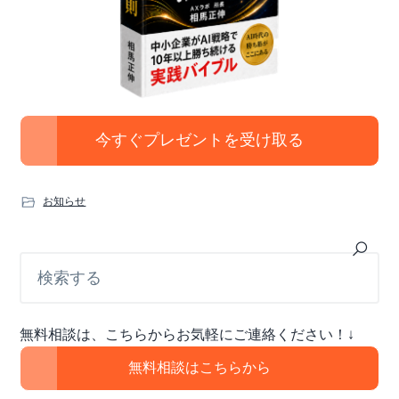
今すぐプレゼントを受け取る
お知らせ
最
検
索
初
す
の
る
サ
無料相談は、こちらからお気軽にご連絡ください！↓
イ
ド
無料相談はこちらから
バ