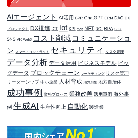
タグ
AIエージェント
AI活用
ChatGPT
DAO
BPR
CRM
DX
Iot
DX推進
NFT
RPA
ICT
プロジェクト
KPI
ROI
mcp
SEO
コスト削減
コミュニケーショ
SNS
VR
Web3
セキュリティ
ン
タスク管理
スマートコントラクト
データ分析
データ活用
ビジネスモデル
ビッ
ブロックチェーン
グデータ
リスク管理
マーケティング
人材育成
リーダーシップ
地方自治体
中小企業
地方創生
成功事例
業務改善
海外事
活用事例
業務プロセス
生成AI
自動化
生産性向上
例
製造業