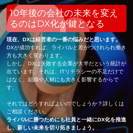
10年後の会社の未来を変え
るのはDX化が鍵となる
現在、DXは経営者の一番の悩みだと思います。
DXが成功すれば、ライバルと差がつけれられ働き
方も大きく変わります。
しかし、DXは失敗する企業が大半だという統計が
出ています。それは、ITリテラシーの不足だけで
はなく、組織や人材にも大きく影響するからで
す。
それではどうすればよいのでしょうか？詳しくは
ご相談ください。
ライバルに勝つためにも社員と一緒にDX化を推進
し、新しい未来を切り拓きましょう。