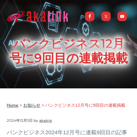
S
S
S
S
k
k
k
k
i
i
i
i
はじめてのAI、DXならアカリンク
IT
の
p
p
p
p
発
展
t
t
t
t
と
バンクビジネス12月
共
o
o
o
o
に
DX/AI
p
m
p
f
号に9回目の連載掲載
推
進
を
r
a
r
o
行
い、
i
i
i
o
進
化
m
n
m
t
し
続
a
c
a
e
け
る
中
r
o
r
r
小
企
y
n
y
業
Home
>
お知らせ
> バンクビジネス12月号に9回目の連載掲載
へ
n
t
s
ま
る
a
e
i
ご
2024年12月3日
by
akalink
と
サ
v
n
d
ポ
バンクビジネス2024年12月号に連載9回目の記事
ー
i
t
e