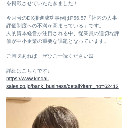
ト
を掲載させていただきました！
g
b
a
a
今月号のDX推進成功事例はP56,57「社内の人事
t
r
評価制度への不満が高まっている」です。
i
人的資本経営が注目される中、従業員の適切な評
o
価が中小企業の重要な課題となっています。
n
ご興味あれば、ぜひご一読ください📖
詳細はこちらです↓
https://www.kindai-
sales.co.jp/bank_business/detail?item_no=62412