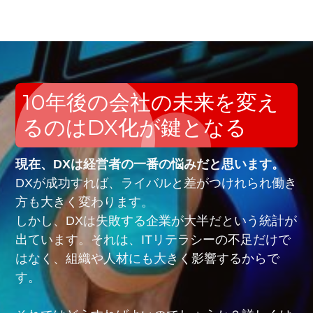
10年後の会社の未来を変え
るのはDX化が鍵となる
現在、DXは経営者の一番の悩みだと思います。
DXが成功すれば、ライバルと差がつけれられ働き
方も大きく変わります。
しかし、DXは失敗する企業が大半だという統計が
出ています。それは、ITリテラシーの不足だけで
はなく、組織や人材にも大きく影響するからで
す。