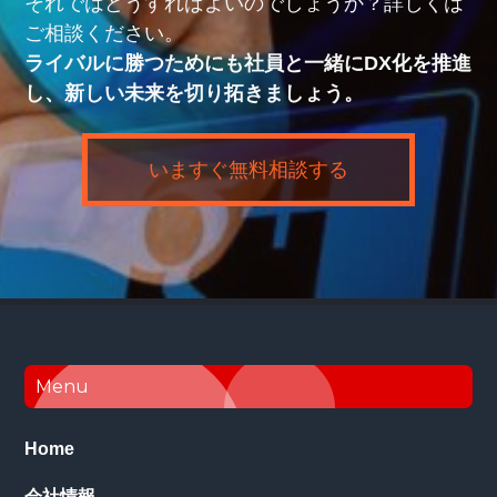
それではどうすればよいのでしょうか？詳しくは
ご相談ください。
ライバルに勝つためにも社員と一緒にDX化を推進
し、新しい未来を切り拓きましょう。
いますぐ無料相談する
Footer
Menu
Home
会社情報