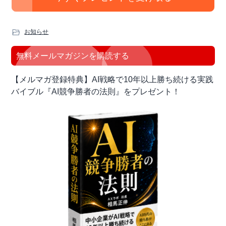
お知らせ
最
無料メールマガジンを購読する
初
【メルマガ登録特典】AI戦略で10年以上勝ち続ける実践
の
バイブル『AI競争勝者の法則』をプレゼント！
サ
イ
ド
バ
ー