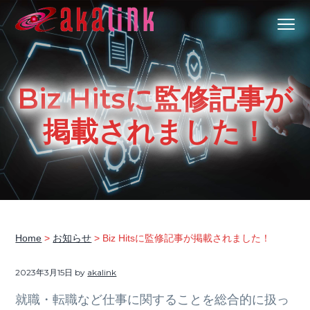
S
S
S
S
Menu
k
k
k
k
はじめてのAI、DXならアカリンク
IT
i
i
i
i
の
発
展
p
p
p
p
と
共
t
t
t
t
に
Biz Hitsに監修記事が
DX/AI
o
o
o
o
推
進
p
m
p
f
を
掲載されました！
行
い、
r
a
r
o
進
化
i
i
i
o
し
続
m
n
m
t
け
る
a
c
a
e
中
小
企
r
o
r
r
業
へ
y
n
y
ま
Home
>
お知らせ
> Biz Hitsに監修記事が掲載されました！
る
n
t
s
ご
と
a
e
i
サ
2023年3月15日
by
akalink
ポ
ー
v
n
d
ト
就職・転職など仕事に関することを総合的に扱っ
i
t
e