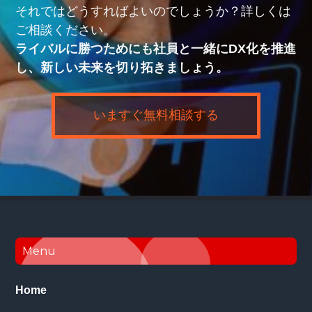
それではどうすればよいのでしょうか？詳しくは
ご相談ください。
ライバルに勝つためにも社員と一緒にDX化を推進
し、新しい未来を切り拓きましょう。
いますぐ無料相談する
Footer
Menu
Home