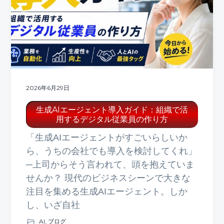
ト
g
b
a
a
t
r
i
o
n
2026年6月29日
生成AIエージェント導入ガイド：組織で活
用するデジタル従業員の作り方
「生成AIエージェントがすごいらしいか
ら、うちの会社でも導入を検討してくれ」
─上司からそう言われて、頭を抱えていま
せんか？ 現代のビジネスシーンで大きな
注目を集める生成AIエージェント。しか
し、いざ自社
AI
,
ブログ