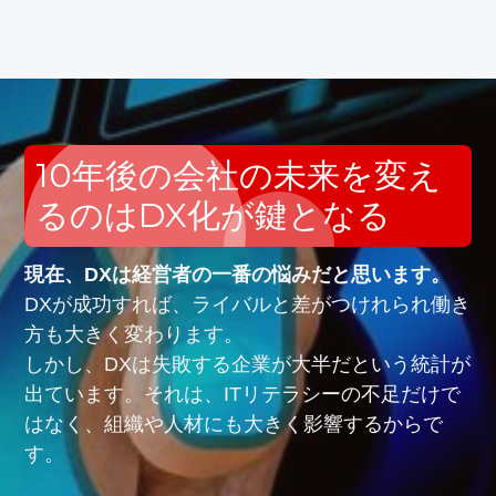
10年後の会社の未来を変え
るのはDX化が鍵となる
現在、DXは経営者の一番の悩みだと思います。
DXが成功すれば、ライバルと差がつけれられ働き
方も大きく変わります。
しかし、DXは失敗する企業が大半だという統計が
出ています。それは、ITリテラシーの不足だけで
はなく、組織や人材にも大きく影響するからで
す。