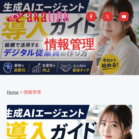
S
S
S
S
k
k
k
k
i
i
i
i
はじめてのAI、DXならアカリンク
IT
の
p
p
p
p
発
展
t
t
t
t
と
情報管理
共
o
o
o
o
に
DX/AI
p
m
p
f
推
進
を
r
a
r
o
行
い、
i
i
i
o
進
化
m
n
m
t
し
続
a
c
a
e
け
る
Home
> 情報管理
中
r
o
r
r
小
企
y
n
y
業
へ
n
t
s
ま
る
a
e
i
ご
と
サ
v
n
d
ポ
ー
i
t
e