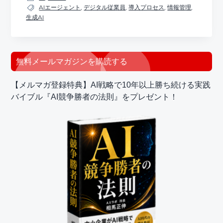
AIエージェント
,
デジタル従業員
,
導入プロセス
,
情報管理
,
生成AI
最
無料メールマガジンを購読する
初
【メルマガ登録特典】AI戦略で10年以上勝ち続ける実践
の
バイブル『AI競争勝者の法則』をプレゼント！
サ
イ
ド
バ
ー