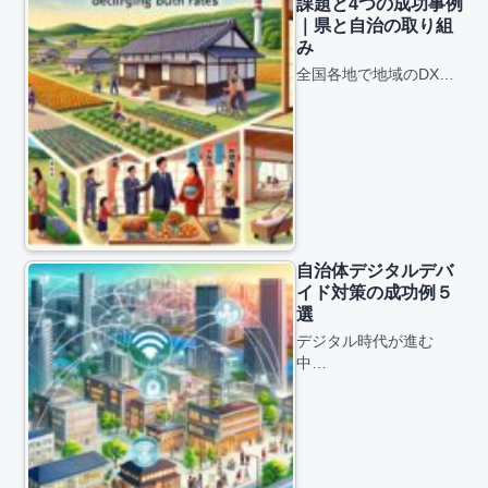
課題と4つの成功事例
｜県と自治の取り組
み
全国各地で地域のDX…
自治体デジタルデバ
イド対策の成功例５
選
デジタル時代が進む
中…