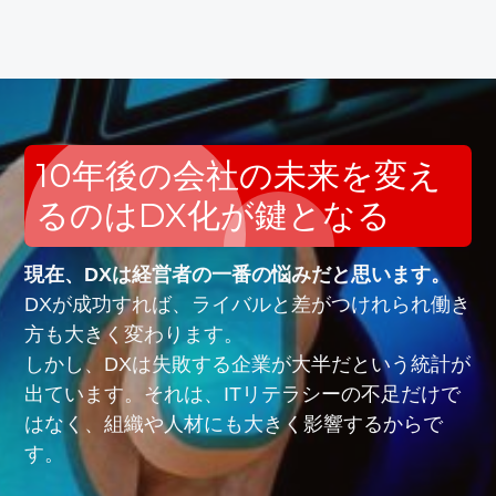
10年後の会社の未来を変え
るのはDX化が鍵となる
現在、DXは経営者の一番の悩みだと思います。
DXが成功すれば、ライバルと差がつけれられ働き
方も大きく変わります。
しかし、DXは失敗する企業が大半だという統計が
出ています。それは、ITリテラシーの不足だけで
はなく、組織や人材にも大きく影響するからで
す。