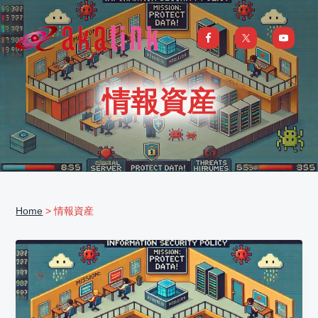
S
S
S
S
k
k
k
k
i
i
i
i
はじめてのAI、DXならアカリンク
IT
の
p
p
p
p
発
展
t
t
t
t
と
情報資産
共
o
o
o
o
に
DX/AI
p
m
p
f
推
進
を
r
a
r
o
行
い、
i
i
i
o
進
化
m
n
m
t
し
続
a
c
a
e
け
る
Home
> 情報資産
中
r
o
r
r
小
企
y
n
y
業
へ
n
t
s
ま
る
a
e
i
ご
と
サ
v
n
d
ポ
ー
i
t
e