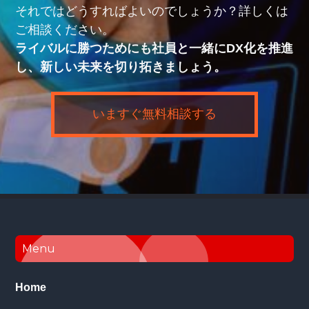
それではどうすればよいのでしょうか？詳しくは
ご相談ください。
ライバルに勝つためにも社員と一緒にDX化を推進
し、新しい未来を切り拓きましょう。
いますぐ無料相談する
Footer
Menu
Home