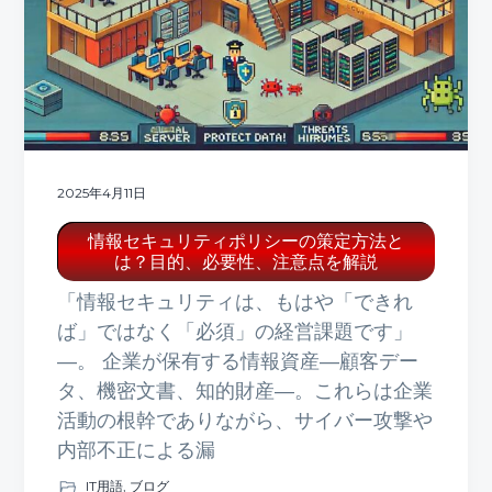
ト
g
b
a
a
t
r
i
o
n
2025年4月11日
情報セキュリティポリシーの策定方法と
は？目的、必要性、注意点を解説
「情報セキュリティは、もはや「できれ
ば」ではなく「必須」の経営課題です」
—。 企業が保有する情報資産—顧客デー
タ、機密文書、知的財産—。これらは企業
活動の根幹でありながら、サイバー攻撃や
内部不正による漏
IT用語
,
ブログ