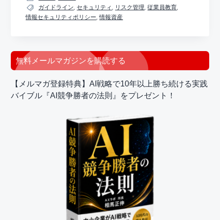
ガイドライン
,
セキュリティ
,
リスク管理
,
従業員教育
,
情報セキュリティポリシー
,
情報資産
最
無料メールマガジンを購読する
初
【メルマガ登録特典】AI戦略で10年以上勝ち続ける実践
の
バイブル『AI競争勝者の法則』をプレゼント！
サ
イ
ド
バ
ー