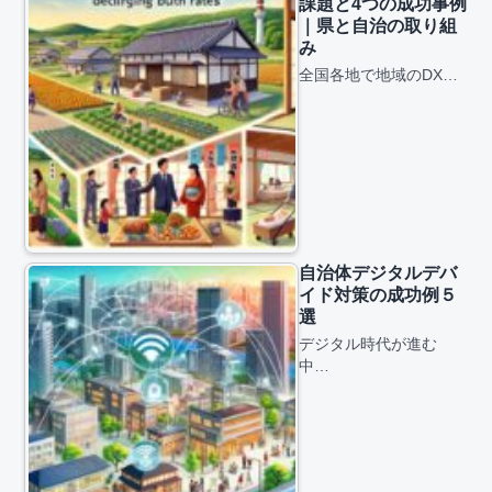
課題と4つの成功事例
｜県と自治の取り組
み
全国各地で地域のDX…
自治体デジタルデバ
イド対策の成功例５
選
デジタル時代が進む
中…