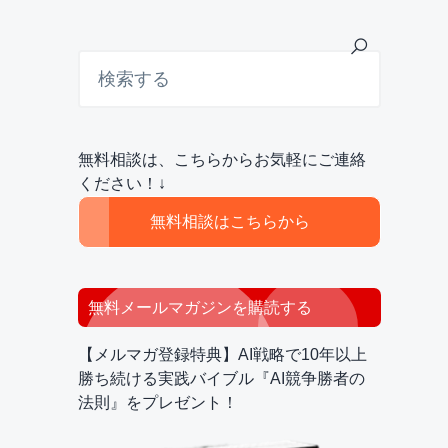
最
検
索
初
す
の
る
サ
無料相談は、こちらからお気軽にご連絡
イ
ください！↓
ド
無料相談はこちらから
バ
ー
無料メールマガジンを購読する
【メルマガ登録特典】AI戦略で10年以上
勝ち続ける実践バイブル『AI競争勝者の
法則』をプレゼント！