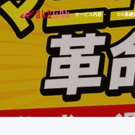
S
S
S
S
k
k
k
k
サービス内容
DX基礎
はじめてのAI、DXならアカリンク
IT
i
i
i
i
の
p
p
p
p
発
展
t
t
t
t
と
共
o
o
o
o
に
DX/AI
p
m
p
f
推
進
r
a
r
o
を
行
i
i
i
o
い、
進
m
n
m
t
化
し
a
c
a
e
続
r
o
r
r
け
る
y
n
y
中
小
n
t
s
企
業
a
e
i
へ