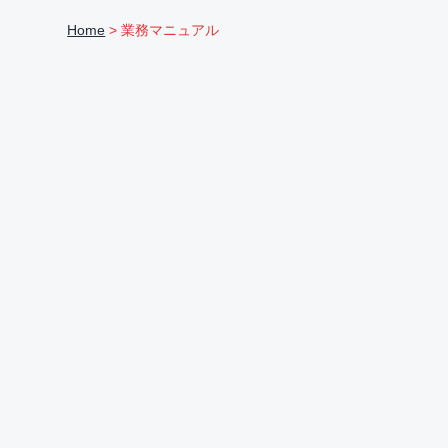
ま
v
n
d
る
Home
> 業務マニュアル
ご
i
t
e
と
サ
g
b
ポ
ー
a
a
ト
t
r
i
o
n