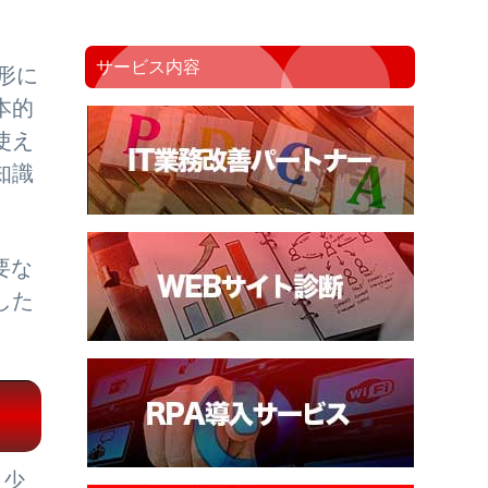
サービス内容
形に
本的
使え
知識
要な
した
う少