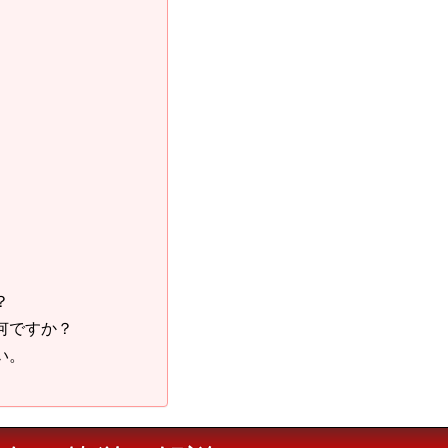
？
は何ですか？
い。