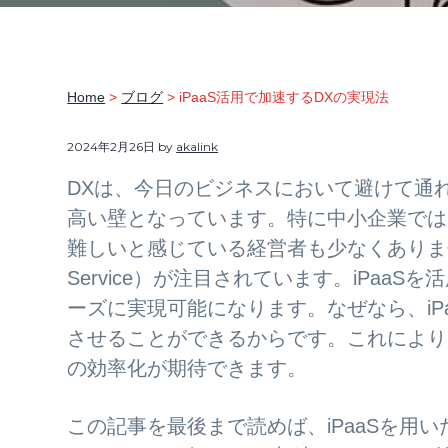
ま
v
n
d
る
ご
i
t
e
と
サ
g
b
ポ
Home
>
ブログ
> iPaaS活用で加速するDXの実現法
ー
a
a
ト
t
r
2024年2月26日
by
akalink
i
DXは、今日のビジネスにおいて避けて通
o
高い壁となっています。特に中小企業では
n
難しいと感じている経営者も少なくありません。そんな中
Service）が注目されています。iPa
ーズに実現可能になります。なぜなら、iP
させることができるからです。これにより
の効率化が期待できます。
この記事を最後まで読めば、iPaaSを用