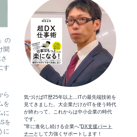
e」の
け聞
供さ
にす
から
気づけばIT歴25年以上…ITの最先端技術を
ムを
見てきました。大企業だけがITを使う時代
が終わって、これからは中小企業の時代
ムに
です。
Sを
”常に進化し続ける企業へ”
DX支援パート
うに
ナー
として力強くサポートします！