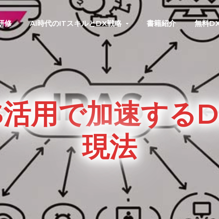
研修
AI時代のITスキルとDX戦略
書籍紹介
無料D
aS活用で加速する
現法