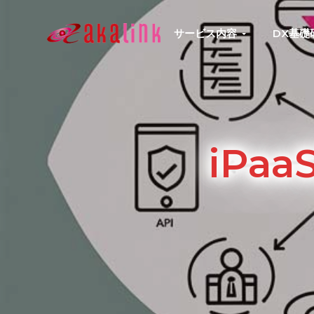
S
S
S
S
k
k
k
k
サービス内容
DX基礎
はじめてのAI、DXならアカリンク
IT
i
i
i
i
の
p
p
p
p
発
展
t
t
t
t
と
共
o
o
o
o
に
DX/AI
p
m
p
f
推
iPa
進
r
a
r
o
を
行
i
i
i
o
い、
進
m
n
m
t
化
し
a
c
a
e
続
r
o
r
r
け
る
y
n
y
中
小
n
t
s
企
業
a
e
i
へ