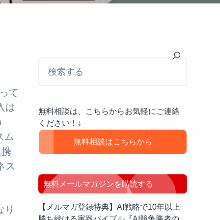
最
検
索
初
す
の
る
って
サ
入は
無料相談は、こちらからお気軽にご連絡
イ
a
ください！↓
ド
スム
無料相談はこちらから
連携
バ
ネス
ー
無料メールマガジンを購読する
【メルマガ登録特典】AI戦略で10年以上
なり
勝ち続ける実践バイブル『AI競争勝者の