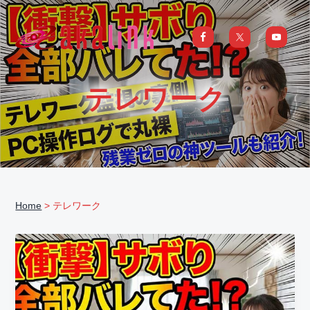
S
S
S
S
k
k
k
k
i
i
i
i
はじめてのAI、DXならアカリンク
IT
の
p
p
p
p
発
展
t
t
t
t
と
テレワーク
共
o
o
o
o
に
DX/AI
p
m
p
f
推
進
を
r
a
r
o
行
い、
i
i
i
o
進
化
m
n
m
t
し
続
a
c
a
e
け
る
Home
> テレワーク
中
r
o
r
r
小
企
y
n
y
業
へ
n
t
s
ま
る
a
e
i
ご
と
サ
v
n
d
ポ
ー
i
t
e