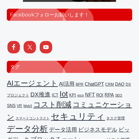
Facebookフォローお願いします！
タグ
AIエージェント
AI活用
ChatGPT
DAO
BPR
CRM
DX
Iot
DX推進
NFT
RPA
ICT
プロジェクト
KPI
ROI
mcp
SEO
コスト削減
コミュニケーショ
SNS
VR
Web3
セキュリティ
ン
タスク管理
スマートコントラクト
データ分析
データ活用
ビジネスモデル
ビッ