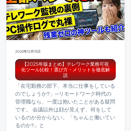
ト
g
b
a
a
t
r
i
o
n
2025年12月13日
【2025年版まとめ】テレワーク業務可視
化ツール比較！選び方・メリットを徹底解
説
「在宅勤務の部下、本当に仕事をしている
のでしょうか?」─リモートワーク時代の
管理職なら、一度は抱いたことがある疑問
です。 会議以外は顔が見えず、何をして
いるのか分からない。「ちゃんと働いてい
るのか?」と