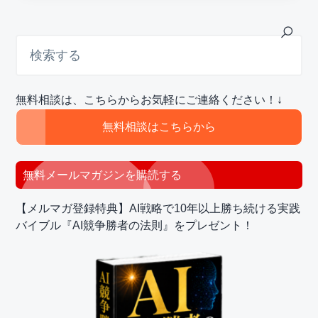
最
検
索
初
す
の
る
サ
無料相談は、こちらからお気軽にご連絡ください！↓
イ
ド
無料相談はこちらから
バ
ー
無料メールマガジンを購読する
【メルマガ登録特典】AI戦略で10年以上勝ち続ける実践
バイブル『AI競争勝者の法則』をプレゼント！