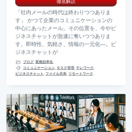
徹底解説
「社内メールの時代は終わりつつありま
す」 かつて企業のコミュニケーションの
中心にあったメール。その位置を、今やビ
ジネスチャットが急速に奪いつつありま
す。即時性、気軽さ、情報の一元化—。ビ
ジネスチャットが
ブログ
,
業務効率化
コミュニケーション
,
タスク管理
,
テレワーク
,
ビジネスチャット
,
ファイル共有
,
リモートワーク