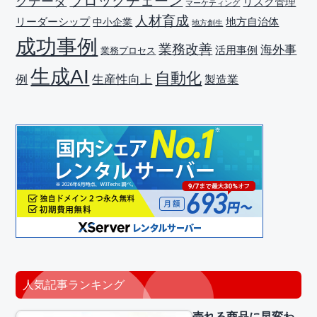
ブロックチェーン
グデータ
リスク管理
マーケティング
人材育成
リーダーシップ
地方自治体
中小企業
地方創生
成功事例
業務改善
海外事
活用事例
業務プロセス
生成AI
自動化
生産性向上
例
製造業
人気記事ランキング
売れる商品に早変わ