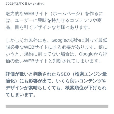
ト
2022年2月10日
by
akalink
g
b
a
a
魅力的なWEBサイト（ホームページ）を作るに
t
r
は、ユーザーに興味を持たせるコンテンツや商
i
品、目を引くデザインなど様々あります。
o
しかしそれ以外にも、Googleの規約に則って最低
n
限必要なWEBサイトにする必要があります。逆に
いうと、規約に則ってない場合は、Googleから評
価の低いWEBサイトと判断されてしまいます。
評価が低いと判断されたらSEO（検索エンジン最
適化）にも影響が出て、いくら良いコンテンツや
デザインが素晴らしくても、検索順位が下げられ
てしまいます。