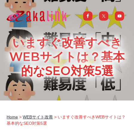
S
S
S
S
k
k
k
k
i
i
i
i
はじめてのAI、DXならアカリンク
IT
の
p
p
p
p
発
展
t
t
t
t
と
いますぐ改善すべき
共
o
o
o
o
に
DX/AI
p
m
p
f
WEBサイトは？基本
推
進
を
r
a
r
o
行
的なSEO対策5選
い、
i
i
i
o
進
化
m
n
m
t
し
続
a
c
a
e
け
る
中
r
o
r
r
小
企
y
n
y
業
へ
n
t
s
ま
る
a
e
i
ご
Home
>
WEBサイト改善
> いますぐ改善すべきWEBサイトは？
と
基本的なSEO対策5選
サ
v
n
d
ポ
ー
i
t
e