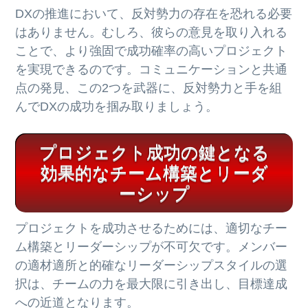
DXの推進において、反対勢力の存在を恐れる必要
はありません。むしろ、彼らの意見を取り入れる
ことで、より強固で成功確率の高いプロジェクト
を実現できるのです。コミュニケーションと共通
点の発見、この2つを武器に、反対勢力と手を組
んでDXの成功を掴み取りましょう。
プロジェクト成功の鍵となる
効果的なチーム構築とリーダ
ーシップ
プロジェクトを成功させるためには、適切なチー
ム構築とリーダーシップが不可欠です。メンバー
の適材適所と的確なリーダーシップスタイルの選
択は、チームの力を最大限に引き出し、目標達成
への近道となります。