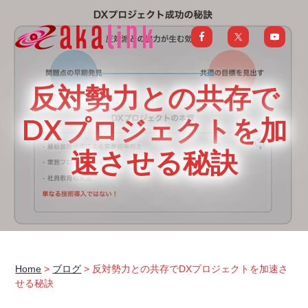
S
S
S
S
k
k
k
k
i
i
i
i
はじめてのAI、DXならアカリンク
IT
の
p
p
p
p
発
展
t
t
t
t
と
反対勢力との共存で
共
o
o
o
o
に
DX/AI
p
m
p
f
DXプロジェクトを加
推
進
を
r
a
r
o
行
速させる秘訣
い、
i
i
i
o
進
化
m
n
m
t
し
続
a
c
a
e
け
る
中
r
o
r
r
小
企
y
n
y
業
へ
n
t
s
ま
る
a
e
i
ご
Home
>
ブログ
> 反対勢力との共存でDXプロジェクトを加速さ
と
せる秘訣
サ
v
n
d
ポ
ー
i
t
e