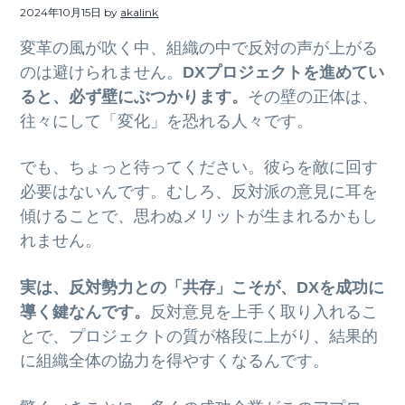
ト
2024年10月15日
by
akalink
g
b
a
a
変革の風が吹く中、組織の中で反対の声が上がる
t
r
のは避けられません。
DXプロジェクトを進めてい
i
ると、必ず壁にぶつかります。
その壁の正体は、
o
往々にして「変化」を恐れる人々です。
n
でも、ちょっと待ってください。彼らを敵に回す
必要はないんです。むしろ、反対派の意見に耳を
傾けることで、思わぬメリットが生まれるかもし
れません。
実は、反対勢力との「共存」こそが、DXを成功に
導く鍵なんです。
反対意見を上手く取り入れるこ
とで、プロジェクトの質が格段に上がり、結果的
に組織全体の協力を得やすくなるんです。