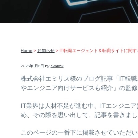
ま
v
n
d
る
ご
i
t
e
と
サ
g
b
ポ
ー
a
a
ト
t
r
i
Home
>
お知らせ
> IT転職エージェント＆転職サイトに関
o
2025年1月6日
by
akalink
n
株式会社エミリス様のブログ記事「IT転
やエンジニア向けサービスも紹介」の監修
IT業界は人材不足が進む中、ITエンジニ
め、その際を思い出して、記事を書きまし
このページの一番下に掲載させていただい