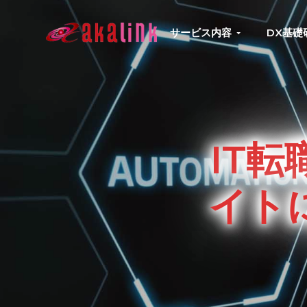
S
S
S
S
k
k
k
k
サービス内容
DX基礎
はじめてのAI、DXならアカリンク
IT
i
i
i
i
の
p
p
p
p
発
展
t
t
t
t
と
共
o
o
o
o
に
DX/AI
p
m
p
f
推
IT
進
r
a
r
o
を
行
i
i
i
o
い、
イト
進
m
n
m
t
化
し
a
c
a
e
続
r
o
r
r
け
る
y
n
y
中
小
n
t
s
企
業
a
e
i
へ