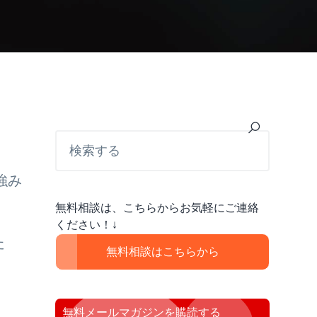
最
検
索
初
す
の
る
強み
サ
無料相談は、こちらからお気軽にご連絡
イ
ください！↓
た
ド
無料相談はこちらから
バ
ー
無料メールマガジンを購読する