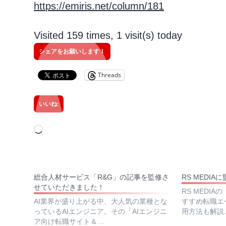
https://emiris.net/column/181
Visited 159 times, 1 visit(s) today
シェアをお願いします！
Threads
いいね:
読
み
込
み
総合人材サービス「R&G」の記事を監修さ
RS MEDI
せていただきました！
中…
RS MEDI
AI業界が盛り上がる中、大人気の業種とな
すすめ転職エ
っているAIエンジニア。その「AIエンジニ
用方法も解説
ア向け転職サイト＆…