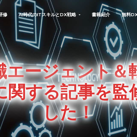
研修
AI時代のITスキルとDX戦略
書籍紹介
無料D
転職エージェント＆
に関する記事を監
した！