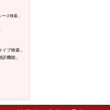
レーズ検索」
」
」
タイプ検索」
翻訳機能」
」