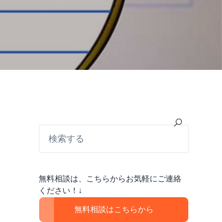
最
検
索
初
す
の
る
サ
無料相談は、こちらからお気軽にご連絡
イ
ください！↓
ド
無料相談はこちらから