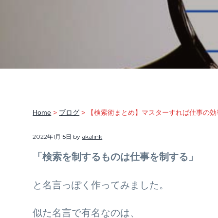
ま
v
n
d
る
ご
i
t
e
と
サ
g
b
ポ
ー
a
a
ト
t
r
i
o
n
Home
>
ブログ
> 【検索術まとめ】マスターすれば仕事の
2022年1月15日
by
akalink
「検索を制するものは仕事を制する」
と名言っぽく作ってみました。
似た名言で有名なのは、