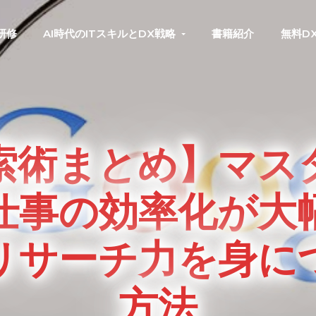
研修
AI時代のITスキルとDX戦略
書籍紹介
無料D
索術まとめ】マス
仕事の効率化が大
リサーチ力を身に
方法