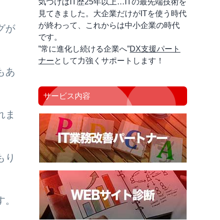
気づけばIT歴25年以上…ITの最先端技術を
見てきました。大企業だけがITを使う時代
が終わって、これからは中小企業の時代
グが
です。
”常に進化し続ける企業へ”
DX支援パート
ナー
として力強くサポートします！
もあ
サービス内容
れま
もり
す。