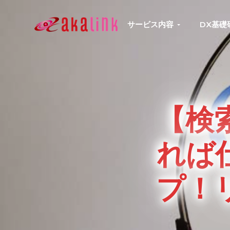
S
S
S
S
k
k
k
k
サービス内容
DX基礎
はじめてのAI、DXならアカリンク
IT
i
i
i
i
の
p
p
p
p
発
展
t
t
t
t
と
共
o
o
o
o
に
DX/AI
p
m
p
f
推
【検
進
r
a
r
o
を
行
i
i
i
o
い、
れば
進
m
n
m
t
化
し
a
c
a
e
続
プ！
r
o
r
r
け
る
y
n
y
中
小
n
t
s
企
業
a
e
i
へ