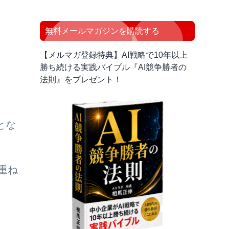
バ
ー
無料メールマガジンを購読する
【メルマガ登録特典】AI戦略で10年以上
勝ち続ける実践バイブル『AI競争勝者の
法則』をプレゼント！
とな
重ね