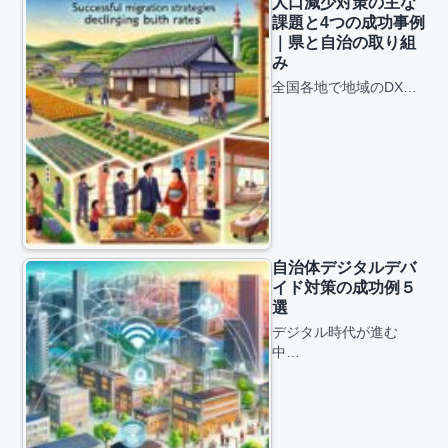
人口減少対策の主な
課題と4つの成功事例
｜県と自治の取り組
み
全国各地で地域のDX…
自治体デジタルデバ
イド対策の成功例５
選
デジタル時代が進む
中…