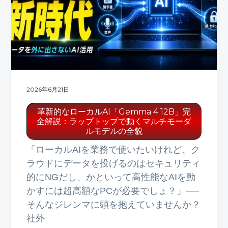
ト
g
b
a
a
t
r
i
o
n
2026年6月21日
革新的なローカルAI「Gemma 4 12B」完
全解説：ラップトップで動くマルチモーダ
ルモデルの全貌
「ローカルAIを業務で使いたいけれど、ク
ラウドにデータを投げるのはセキュリティ
的にNGだし、かといって高性能なAIを動
かすには超高額なPCが必要でしょ？」──
そんなジレンマに頭を抱えていませんか？
社外