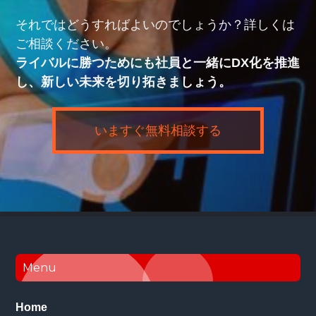
それではどうすればよいのでしょうか？詳しくは
ご相談ください。
ライバルに勝つためにも社員と一緒にDX化を推進
し、新しい未来を切り拓きましょう。
いますぐ無料相談する
Footer
Menu
Home