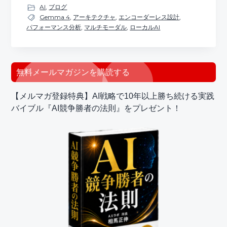
AI
,
ブログ
Gemma 4
,
アーキテクチャ
,
エンコーダーレス設計
,
パフォーマンス分析
,
マルチモーダル
,
ローカルAI
最
無料メールマガジンを購読する
初
【メルマガ登録特典】AI戦略で10年以上勝ち続ける実践
の
バイブル『AI競争勝者の法則』をプレゼント！
サ
イ
ド
バ
ー