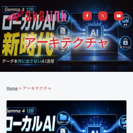
S
S
S
S
k
k
k
k
i
i
i
i
はじめてのAI、DXならアカリンク
IT
の
p
p
p
p
発
展
t
t
t
t
と
アーキテクチャ
共
o
o
o
o
に
DX/AI
p
m
p
f
推
進
を
r
a
r
o
行
い、
i
i
i
o
進
化
m
n
m
t
し
続
a
c
a
e
け
る
Home
> アーキテクチャ
中
r
o
r
r
小
企
y
n
y
業
へ
n
t
s
ま
る
a
e
i
ご
と
サ
v
n
d
ポ
ー
i
t
e