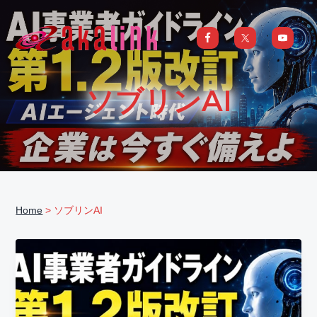
S
S
S
S
k
k
k
k
i
i
i
i
はじめてのAI、DXならアカリンク
IT
の
p
p
p
p
発
展
t
t
t
t
と
ソブリンAI
共
o
o
o
o
に
DX/AI
p
m
p
f
推
進
を
r
a
r
o
行
い、
i
i
i
o
進
化
m
n
m
t
し
続
a
c
a
e
け
る
Home
> ソブリンAI
中
r
o
r
r
小
企
y
n
y
業
へ
n
t
s
ま
る
a
e
i
ご
と
サ
v
n
d
ポ
ー
i
t
e