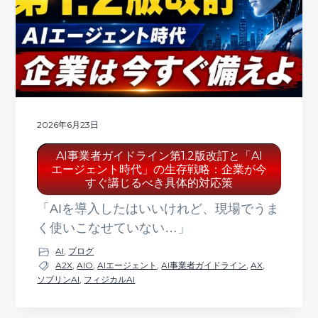
ト
g
b
a
a
t
r
i
o
n
2026年6月23日
AI事業者ガイドライン第1.2版改訂と「AI
エージェント時代」の生存戦略：企業が今
すぐ講じるべき具体的対応策
「AIを導入したはいいけれど、現場でうま
く使いこなせていない…」
AI
,
ブログ
A2X
,
AIO
,
AIエージェント
,
AI事業者ガイドライン
,
AX
,
ソブリンAI
,
フィジカルAI