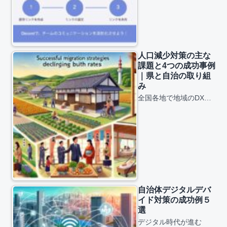
人口減少対策の主な
課題と4つの成功事例
｜県と自治の取り組
み
全国各地で地域のDX…
自治体デジタルデバ
イド対策の成功例５
選
デジタル時代が進む