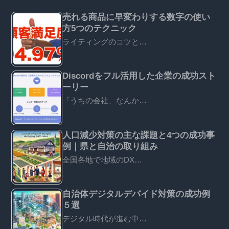
売れる商品に早変わりする数字の使い
方5つのテクニック
ライティングのコツと…
Discordをフル活用した企業の成功スト
ーリー
「うちの会社、なんか…
人口減少対策の主な課題と4つの成功事
例｜県と自治の取り組み
全国各地で地域のDX…
自治体デジタルデバイド対策の成功例
５選
デジタル時代が進む中…