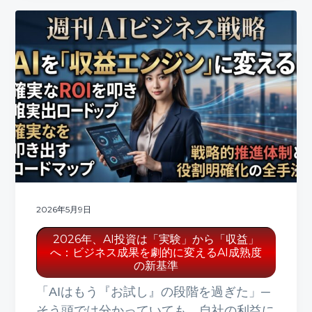
2026年5月9日
2026年、AI投資は「実験」から「収益」
へ：ビジネス成果を劇的に変えるAI成熟度
の新基準
「AIはもう『お試し』の段階を過ぎた」─
そう頭では分かっていても、自社の利益に