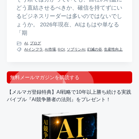
どう直結させるべきか、確信を持てずにい
るビジネスリーダーは多いのではないでし
ょうか。 2026年現在、AIはもはや単なる
「期
AI
,
ブログ
AIインフラ
,
AI市場
,
ROI
,
ソブリンAI
,
幻滅の谷
,
生産性向上
最
無料メールマガジンを購読する
初
【メルマガ登録特典】AI戦略で10年以上勝ち続ける実践
の
バイブル『AI競争勝者の法則』をプレゼント！
サ
イ
ド
バ