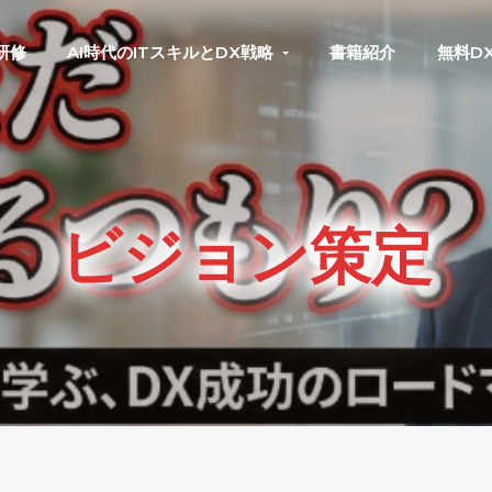
研修
AI時代のITスキルとDX戦略
書籍紹介
無料D
ビジョン策定