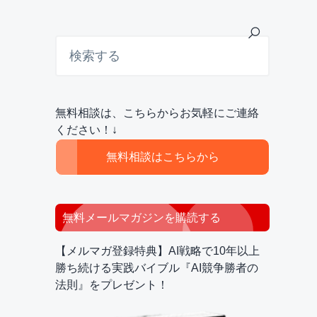
最
検
索
初
す
の
る
サ
無料相談は、こちらからお気軽にご連絡
イ
ください！↓
ド
無料相談はこちらから
バ
ー
無料メールマガジンを購読する
【メルマガ登録特典】AI戦略で10年以上
勝ち続ける実践バイブル『AI競争勝者の
法則』をプレゼント！