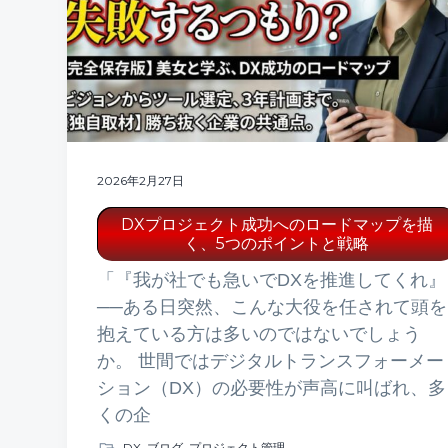
2026年2月27日
DXプロジェクト成功へのロードマップを描
く、5つのポイントと戦略
「『我が社でも急いでDXを推進してくれ』
──ある日突然、こんな大役を任されて頭を
抱えている方は多いのではないでしょう
か。 世間ではデジタルトランスフォーメー
ション（DX）の必要性が声高に叫ばれ、多
くの企
DX
,
ブログ
,
プロジェクト管理