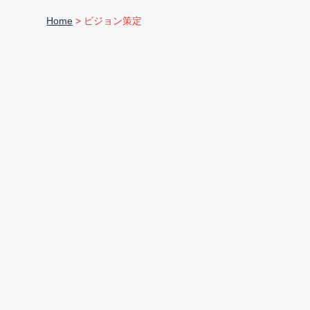
ま
v
n
d
る
Home
> ビジョン策定
ご
i
t
e
と
サ
g
b
ポ
ー
a
a
ト
t
r
i
o
n