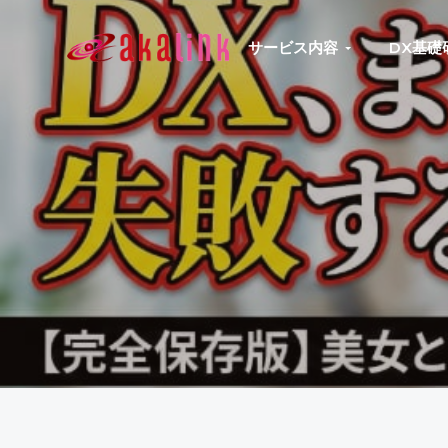
S
S
S
S
k
k
k
k
サービス内容
DX基礎
はじめてのAI、DXならアカリンク
IT
i
i
i
i
の
p
p
p
p
発
展
t
t
t
t
と
共
o
o
o
o
に
DX/AI
p
m
p
f
推
進
r
a
r
o
を
行
i
i
i
o
い、
進
m
n
m
t
化
し
a
c
a
e
続
r
o
r
r
け
る
y
n
y
中
小
n
t
s
企
業
a
e
i
へ