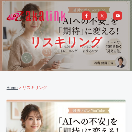
S
S
S
S
k
k
k
k
i
i
i
i
はじめてのAI、DXならアカリンク
IT
の
p
p
p
p
発
展
t
t
t
t
と
リスキリング
共
o
o
o
o
に
DX/AI
p
m
p
f
推
進
を
r
a
r
o
行
い、
i
i
i
o
進
化
m
n
m
t
し
続
a
c
a
e
け
る
Home
> リスキリング
中
r
o
r
r
小
企
y
n
y
業
へ
n
t
s
ま
る
a
e
i
ご
と
サ
v
n
d
ポ
ー
i
t
e