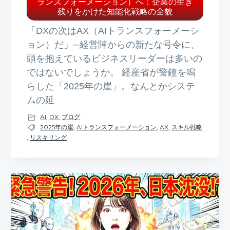
ランスフォーメーション）へ：企業の生き
残りをかけた知能化戦略の全貌
「DXの次はAX（AIトランスフォーメーシ
ョン）だ」─経営陣からの新たな号令に、
頭を抱えているビジネスリーダーは多いの
ではないでしょうか。 経産省が警鐘を鳴
らした「2025年の崖」。なんとかシステ
ムの延
AI
,
DX
,
ブログ
2025年の崖
,
AIトランスフォーメーション
,
AX
,
スキル戦略
,
リスキリング