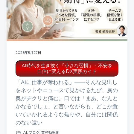
ト
g
b
a
a
t
r
i
o
n
2026年5月27日
AI時代を生き抜く「小さな習慣」：不安を
自信に変えるDX実践ガイド
「AIに仕事が奪われる」――そんな見出し
をネットやニュースで見かけるたび、胸の
奥がチクリと痛む。口では「まあ、なんと
かなるでしょ」と言いながらも、どこか置
いていかれるような焦りや、自分には関係
のない遠い
AI
,
ブログ
,
業務効率化