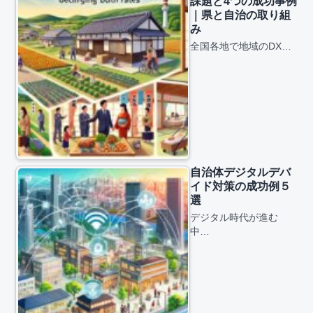
課題と4つの成功事例
｜県と自治の取り組
み
全国各地で地域のDX…
自治体デジタルデバ
イド対策の成功例５
選
デジタル時代が進む
中…