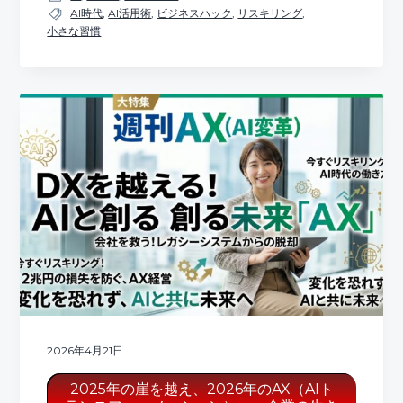
AI時代
,
AI活用術
,
ビジネスハック
,
リスキリング
,
小さな習慣
2026年4月21日
2025年の崖を越え、2026年のAX（AIト