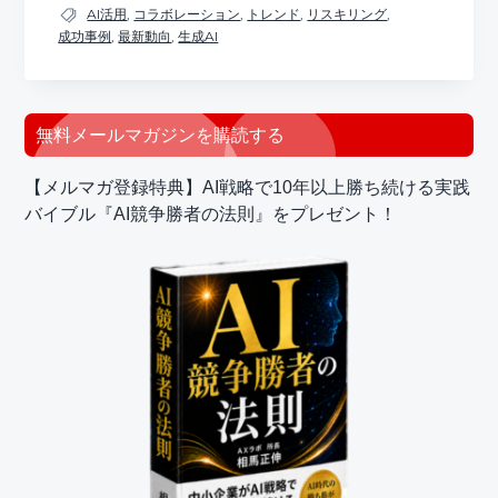
AI活用
,
コラボレーション
,
トレンド
,
リスキリング
,
成功事例
,
最新動向
,
生成AI
最
無料メールマガジンを購読する
初
【メルマガ登録特典】AI戦略で10年以上勝ち続ける実践
の
バイブル『AI競争勝者の法則』をプレゼント！
サ
イ
ド
バ
ー