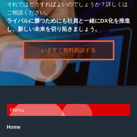
それではどうすればよいのでしょうか？詳しくは
ご相談ください。
ライバルに勝つためにも社員と一緒にDX化を推進
し、新しい未来を切り拓きましょう。
いますぐ無料相談する
Footer
Menu
Home