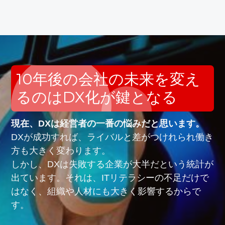
10年後の会社の未来を変え
るのはDX化が鍵となる
現在、DXは経営者の一番の悩みだと思います。
DXが成功すれば、ライバルと差がつけれられ働き
方も大きく変わります。
しかし、DXは失敗する企業が大半だという統計が
出ています。それは、ITリテラシーの不足だけで
はなく、組織や人材にも大きく影響するからで
す。