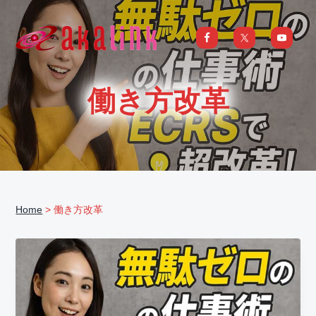
S
S
S
S
k
k
k
k
i
i
i
i
はじめてのAI、DXならアカリンク
IT
の
p
p
p
p
発
展
t
t
t
t
と
働き方改革
共
o
o
o
o
に
DX/AI
p
m
p
f
推
進
を
r
a
r
o
行
い、
i
i
i
o
進
化
m
n
m
t
し
続
a
c
a
e
け
る
Home
> 働き方改革
中
r
o
r
r
小
企
y
n
y
業
へ
n
t
s
ま
る
a
e
i
ご
と
サ
v
n
d
ポ
ー
i
t
e