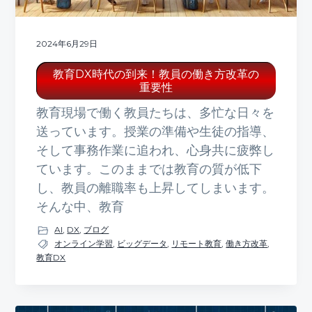
2024年6月29日
教育DX時代の到来！教員の働き方改革の
重要性
教育現場で働く教員たちは、多忙な日々を
送っています。授業の準備や生徒の指導、
そして事務作業に追われ、心身共に疲弊し
ています。このままでは教育の質が低下
し、教員の離職率も上昇してしまいます。
そんな中、教育
AI
,
DX
,
ブログ
オンライン学習
,
ビッグデータ
,
リモート教育
,
働き方改革
,
教育DX