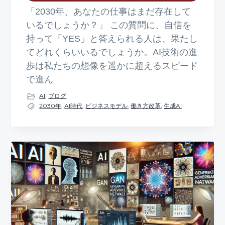
「2030年、あなたの仕事はまだ存在して
いるでしょうか？」 この質問に、自信を
持って「YES」と答えられる人は、果たし
てどれくらいいるでしょうか。AI技術の進
歩は私たちの想像を遥かに超えるスピード
で進ん
AI
,
ブログ
2030年
,
AI時代
,
ビジネスモデル
,
働き方改革
,
生成AI