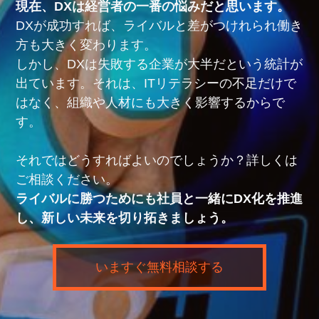
現在、DXは経営者の一番の悩みだと思います。
DXが成功すれば、ライバルと差がつけれられ働き
方も大きく変わります。
しかし、DXは失敗する企業が大半だという統計が
出ています。それは、ITリテラシーの不足だけで
はなく、組織や人材にも大きく影響するからで
す。
それではどうすればよいのでしょうか？詳しくは
ご相談ください。
ライバルに勝つためにも社員と一緒にDX化を推進
し、新しい未来を切り拓きましょう。
いますぐ無料相談する