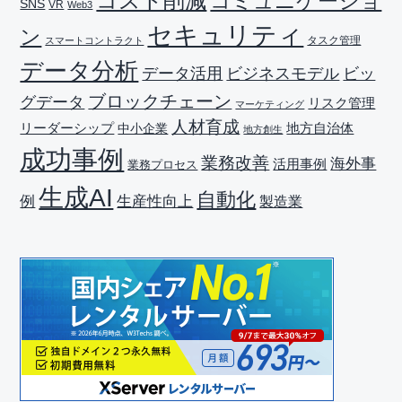
コスト削減
コミュニケーショ
SNS
VR
Web3
セキュリティ
ン
タスク管理
スマートコントラクト
データ分析
データ活用
ビジネスモデル
ビッ
ブロックチェーン
グデータ
リスク管理
マーケティング
人材育成
リーダーシップ
地方自治体
中小企業
地方創生
成功事例
業務改善
海外事
活用事例
業務プロセス
生成AI
自動化
生産性向上
例
製造業