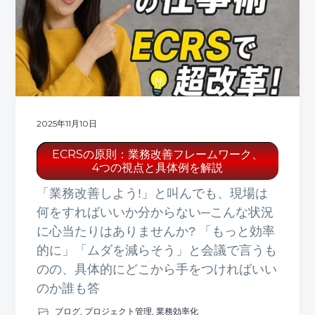
ト
g
b
a
a
t
r
i
o
n
2025年11月10日
ECRSの原則：業務改善フレームワーク、
4つの視点と具体例を解説
「業務改善しよう!」と叫んでも、現場は
何をすればいいか分からない─こんな状況
に心当たりはありませんか? 「もっと効率
的に」「ムダを減らそう」と会議で言うも
のの、具体的にどこから手をつければいい
のか誰も答
ブログ
,
プロジェクト管理
,
業務効率化