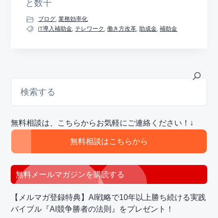
と数千
ブログ
,
業務効率化
IT導入補助金
,
テレワーク
,
働き方改革
,
助成金
,
補助金
最
検
索
初
す
の
る
サ
無料相談は、こちらからお気軽にご連絡ください！↓
イ
ド
無料相談はこちらから
バ
ー
無料メールマガジンを購読する
【メルマガ登録特典】AI戦略で10年以上勝ち続ける実践
バイブル『AI競争勝者の法則』をプレゼント！