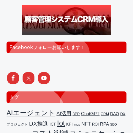
Facebookフォローお願いします！
タグ
AIエージェント
AI活用
ChatGPT
DAO
BPR
CRM
DX
Iot
DX推進
NFT
RPA
ICT
プロジェクト
KPI
ROI
mcp
SEO