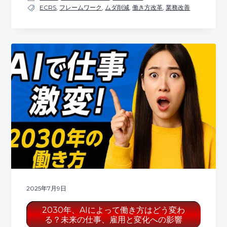
ECRS
,
フレームワーク
,
ムダ削減
,
働き方改革
,
業務改善
2025年7月9日
2030年、AIによって働き方はどう変わ
る？未来の仕事、雇用と変化への影響