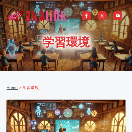
S
S
S
S
k
k
k
k
i
i
i
i
はじめてのAI、DXならアカリンク
IT
の
p
p
p
p
発
展
t
t
t
t
と
学習環境
共
o
o
o
o
に
DX/AI
p
m
p
f
推
進
を
r
a
r
o
行
い、
i
i
i
o
進
化
m
n
m
t
し
続
a
c
a
e
け
る
Home
> 学習環境
中
r
o
r
r
小
企
y
n
y
業
へ
n
t
s
ま
る
a
e
i
ご
と
サ
v
n
d
ポ
ー
i
t
e