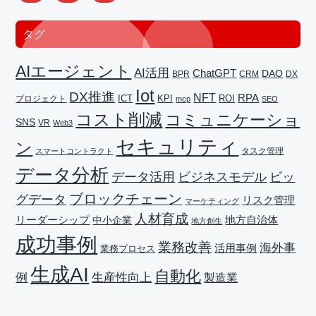
タグ
AIエージェント
AI活用
ChatGPT
DAO
BPR
CRM
DX
Iot
DX推進
NFT
RPA
ICT
プロジェクト
KPI
ROI
mcp
SEO
コスト削減
コミュニケーショ
SNS
VR
Web3
セキュリティ
ン
タスク管理
スマートコントラクト
データ分析
データ活用
ビジネスモデル
ビッ
ブロックチェーン
グデータ
リスク管理
マーケティング
人材育成
リーダーシップ
地方自治体
中小企業
地方創生
成功事例
業務改善
海外事
活用事例
業務プロセス
生成AI
自動化
生産性向上
例
製造業