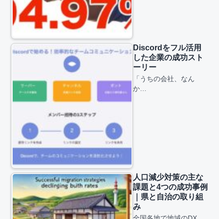
Discordをフル活用
した企業の成功スト
ーリー
「うちの会社、なん
か…
人口減少対策の主な
課題と4つの成功事例
｜県と自治の取り組
み
全国各地で地域のDX…