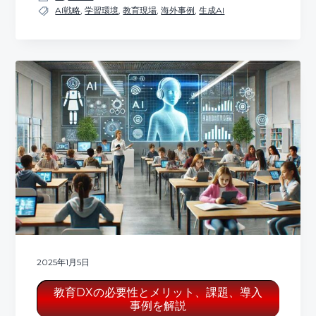
AI戦略
,
学習環境
,
教育現場
,
海外事例
,
生成AI
2025年1月5日
教育DXの必要性とメリット、課題、導入
事例を解説