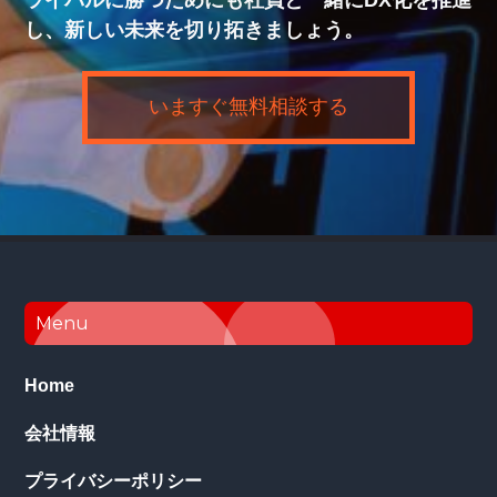
ライバルに勝つためにも社員と一緒にDX化を推進
し、新しい未来を切り拓きましょう。
いますぐ無料相談する
Footer
Menu
Home
会社情報
プライバシーポリシー