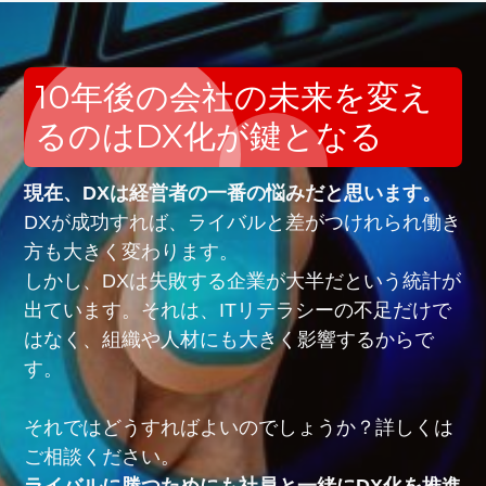
10年後の会社の未来を変え
るのはDX化が鍵となる
現在、DXは経営者の一番の悩みだと思います。
DXが成功すれば、ライバルと差がつけれられ働き
方も大きく変わります。
しかし、DXは失敗する企業が大半だという統計が
出ています。それは、ITリテラシーの不足だけで
はなく、組織や人材にも大きく影響するからで
す。
それではどうすればよいのでしょうか？詳しくは
ご相談ください。