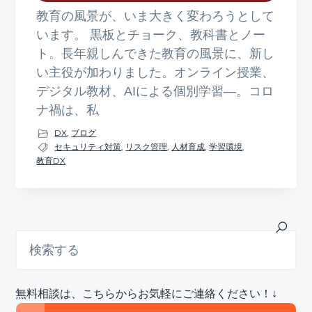
教育の風景が、いま大きく変わろうとして
います。 黒板とチョーク、教科書とノー
ト。長年親しんできた教育の風景に、新し
い主役が加わりました。オンライン授業、
デジタル教材、AIによる個別学習—。コロ
ナ禍は、私
DX
,
ブログ
セキュリティ対策
,
リスク管理
,
人材育成
,
学習環境
,
教育DX
最
検
索
初
す
の
る
サ
無料相談は、こちらからお気軽にご連絡ください！↓
イ