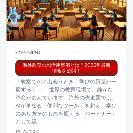
ト
g
b
a
a
t
r
i
o
n
2025年4月16日
海外教育のAI活用事例とは？2025年最新
情報を公開！
「教室でAIと出会うとき、学びの風景が一
変する」—。 世界の教育現場で、静かな
革命が進んでいます。海外の先進国では、
AIが単なる「便利なツール」を超え、学び
のあり方そのものを変える「パートナー」
として認
AI
,
ブログ