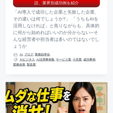
説、業界別成功例を紹介
「AI導入で成功した企業と失敗した企業、
その違いは何でしょうか?」 「うちもAIを
活用しなければ」と焦りながらも、具体的
に何から始めればいいのか分からない─そ
んな経営者や担当者は多いのではないでし
ょうか
AI
,
ブログ
,
業務効率化
AIビジネス
,
AI活用事例集
,
サービス業
,
小売業
,
成功事例
,
業務改善
,
製造業