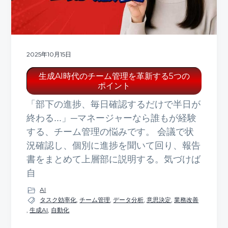
2025年10月15日
生成AI時代のチーム管理を革新する5つの
ポイント
「部下の進捗、毎日確認するだけで半日が
終わる...」─マネージャーなら誰もが経験
する、チーム管理の悩みです。 会議で状
況確認し、個別に進捗を聞いて回り、報告
書をまとめて上層部に説明する。気づけば
自
AI
タスク効率化
,
チーム管理
,
データ分析
,
意思決定
,
業務改善
,
生成AI
,
自動化