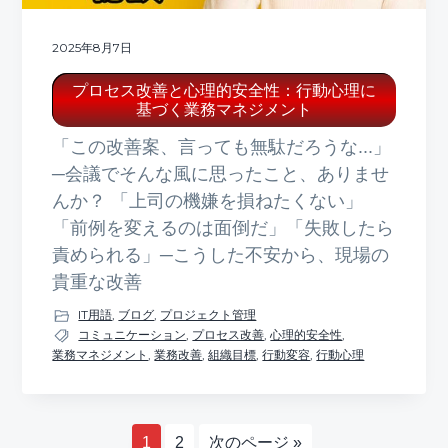
2025年8月7日
プロセス改善と心理的安全性：行動心理に
基づく業務マネジメント
「この改善案、言っても無駄だろうな...」
─会議でそんな風に思ったこと、ありませ
んか？ 「上司の機嫌を損ねたくない」
「前例を変えるのは面倒だ」「失敗したら
責められる」─こうした不安から、現場の
貴重な改善
IT用語
,
ブログ
,
プロジェクト管理
コミュニケーション
,
プロセス改善
,
心理的安全性
,
業務マネジメント
,
業務改善
,
組織目標
,
行動変容
,
行動心理
ペ
ペ
移
1
2
次のページ »