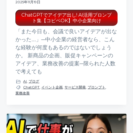
2025年11月19日
ChatGPTでアイデア出し! AI活用プロンプ
ト集【コピペOK】中小企業向け
「また今日も、会議で良いアイデアが出な
かった...」─中小企業の経営者なら、こん
な経験が何度もあるのではないでしょう
か。 新商品の企画、販促キャンペーンの
アイデア、業務改善の提案─限られた人数
で考えても
AI
,
ブログ
ChatGPT
,
イベント企画
,
サービス開発
,
プロンプト
,
業務改善