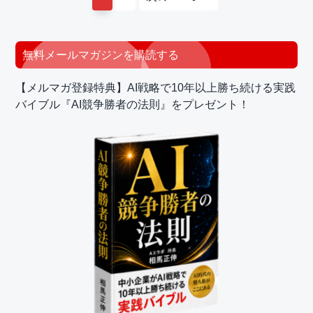
ー
ー
動
ジ
ジ
最
無料メールマガジンを購読する
初
【メルマガ登録特典】AI戦略で10年以上勝ち続ける実践
の
バイブル『AI競争勝者の法則』をプレゼント！
サ
イ
ド
バ
ー