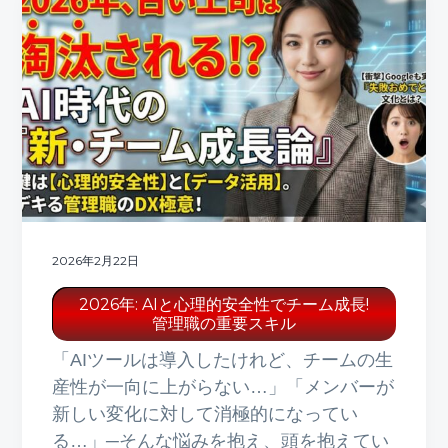
2026年2月22日
2026年: AIと心理的安全性でチーム成長!
管理職の重要スキル
「AIツールは導入したけれど、チームの生
産性が一向に上がらない…」「メンバーが
新しい変化に対して消極的になってい
る…」─そんな悩みを抱え、頭を抱えてい