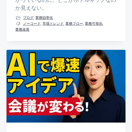
か見えない。
ブログ
,
業務効率化
ノーコード
,
市場トレンド
,
業務フロー
,
業務可視化
,
業務改善