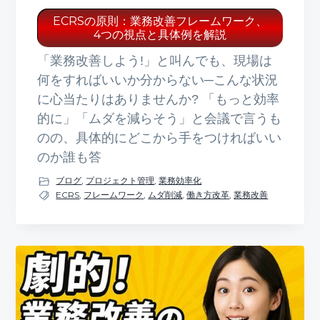
ECRSの原則：業務改善フレームワーク、
4つの視点と具体例を解説
「業務改善しよう!」と叫んでも、現場は
何をすればいいか分からない─こんな状況
に心当たりはありませんか? 「もっと効率
的に」「ムダを減らそう」と会議で言うも
のの、具体的にどこから手をつければいい
のか誰も答
ブログ
,
プロジェクト管理
,
業務効率化
ECRS
,
フレームワーク
,
ムダ削減
,
働き方改革
,
業務改善