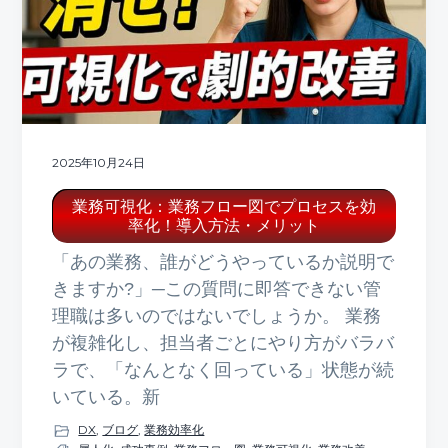
2025年10月24日
業務可視化：業務フロー図でプロセスを効
率化！導入方法・メリット
「あの業務、誰がどうやっているか説明で
きますか?」─この質問に即答できない管
理職は多いのではないでしょうか。 業務
が複雑化し、担当者ごとにやり方がバラバ
ラで、「なんとなく回っている」状態が続
いている。新
DX
,
ブログ
,
業務効率化