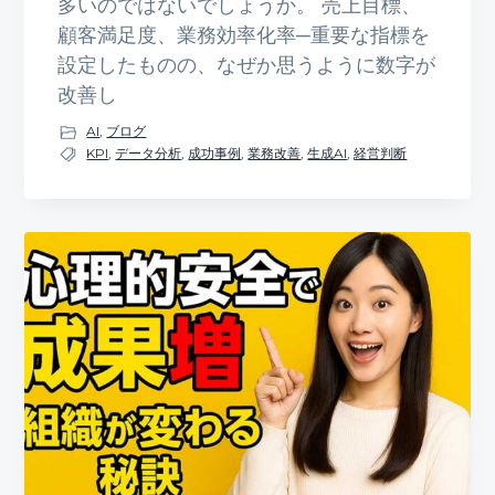
多いのではないでしょうか。 売上目標、
顧客満足度、業務効率化率─重要な指標を
設定したものの、なぜか思うように数字が
改善し
AI
,
ブログ
KPI
,
データ分析
,
成功事例
,
業務改善
,
生成AI
,
経営判断