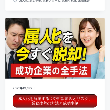
属人化
,
成功事例
,
業務フロー図
,
業務可視化
,
業務改善
2025年10月22日
属人化を解消するDX推進: 原因とリスク、
業務改善の方法と成功事例