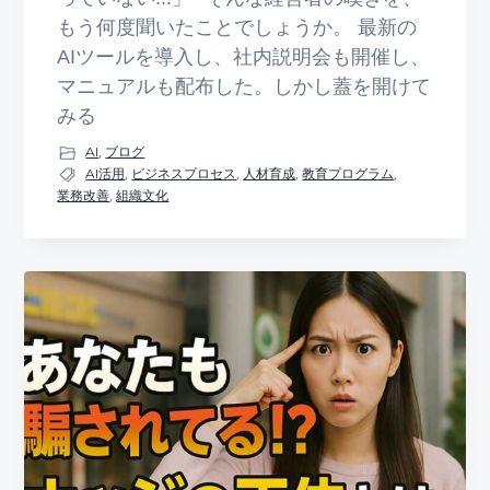
もう何度聞いたことでしょうか。 最新の
AIツールを導入し、社内説明会も開催し、
マニュアルも配布した。しかし蓋を開けて
みる
AI
,
ブログ
AI活用
,
ビジネスプロセス
,
人材育成
,
教育プログラム
,
業務改善
,
組織文化