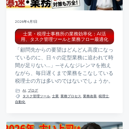
2026年4月1日
士業・税理士事務所の業務効率化：AI活
用、タスク管理ツールと業務フロー最適化
「顧問先からの要望はどんどん高度になっ
ているのに、日々の定型業務に追われて時
間が足りない...」─そんなジレンマを抱え
ながら、毎日遅くまで業務をこなしている
税理士の方は多いのではないでしょうか。
AI
,
ブログ
タスク管理ツール
,
士業
,
業務プロセス
,
業務改善
,
税理士
,
自動化