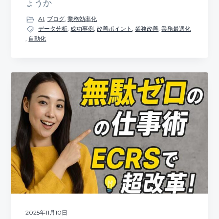
ょうか
AI
,
ブログ
,
業務効率化
データ分析
,
成功事例
,
改善ポイント
,
業務改善
,
業務最適化
,
自動化
2025年11月10日