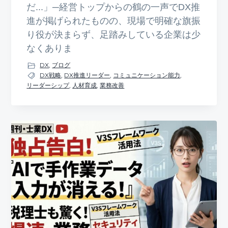
だ...」─経営トップからの鶴の一声でDX推
進が掲げられたものの、現場で明確な旗振
り役が決まらず、足踏みしている企業は少
なくありま
DX
,
ブログ
DX戦略
,
DX推進リーダー
,
コミュニケーション能力
,
リーダーシップ
,
人材育成
,
業務改善