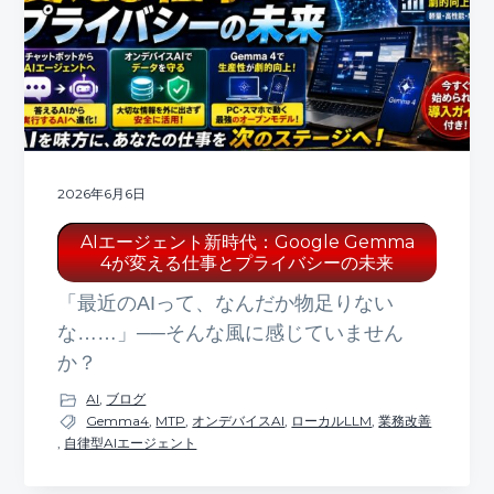
ト
g
b
a
a
t
r
i
o
n
2026年6月6日
AIエージェント新時代：Google Gemma
4が変える仕事とプライバシーの未来
「最近のAIって、なんだか物足りない
な……」──そんな風に感じていません
か？
AI
,
ブログ
Gemma4
,
MTP
,
オンデバイスAI
,
ローカルLLM
,
業務改善
,
自律型AIエージェント