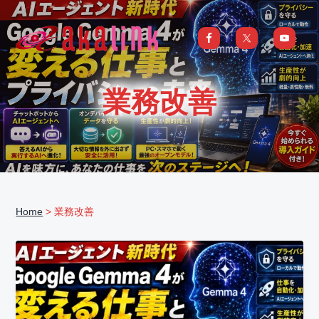
S
S
S
S
k
k
k
k
i
i
i
i
はじめてのAI、DXならアカリンク
IT
の
p
p
p
p
発
展
t
t
t
t
と
業務改善
共
o
o
o
o
に
DX/AI
p
m
p
f
推
進
を
r
a
r
o
行
い、
i
i
i
o
進
化
m
n
m
t
し
続
a
c
a
e
け
る
Home
> 業務改善
中
r
o
r
r
小
企
y
n
y
業
へ
n
t
s
ま
る
a
e
i
ご
と
サ
v
n
d
ポ
ー
i
t
e