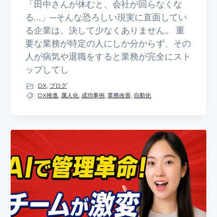
「田中さんが休むと、会社が回らなくな
る...」─そんな恐ろしい現実に直面してい
る企業は、決して少なくありません。 重
要な業務が特定の人にしか分からず、その
人が病気や退職をすると業務が完全にスト
ップしてし
DX
,
ブログ
DX推進
,
属人化
,
成功事例
,
業務改善
,
自動化