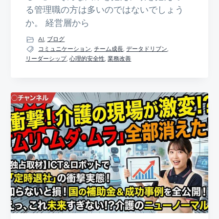
る管理職の方は多いのではないでしょう
か。 経営層から
AI
,
ブログ
コミュニケーション
,
チーム成長
,
データドリブン
,
リーダーシップ
,
心理的安全性
,
業務改善