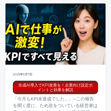
2025年9月7日
生成AI導入でKPI改善を！企業向け設定ポ
イントと効果を解説
「今月もKPI未達成でした...」─この報告
を聞く度に、ため息をついている経営者は