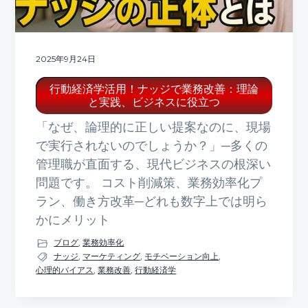
2025年9月24日
行動経済学活用！ナッジで業務改善：理論
と実践、ビジネスに役立つ
「なぜ、論理的に正しい提案なのに、現場
で実行されないのでしょうか？」─多くの
管理職が直面する、現代ビジネスの根深い
問題です。 コスト削減策、業務効率化プ
ラン、働き方改革─どれも数字上では明ら
かにメリット
ブログ
,
業務効率化
ナッジ
,
マーケティング
,
モチベーション向上
,
心理的バイアス
,
業務改善
,
行動経済学