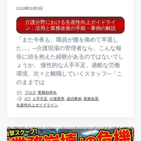
2025年12月11日
介護分野における生産性向上ガイドライ
ン：活用と業務改善の手順・事例の解説
「また今夜も、職員が腰を痛めて早退し
た...」─介護現場の管理者なら、こんな報
告に頭を抱えた経験があるのではないでし
ょうか。 慢性的な人手不足、過酷な労働
環境、次々と離職していくスタッフ─「こ
のままでは
ブログ
,
業務効率化
ICT
,
人手不足
,
介護業界
,
成功事例
,
業務改善
,
生産性向上ガイドライン