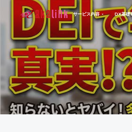
S
S
S
S
k
k
k
k
サービス内容
DX基礎
はじめてのAI、DXならアカリンク
IT
i
i
i
i
の
p
p
p
p
発
展
t
t
t
t
と
共
o
o
o
o
に
DX/AI
p
m
p
f
推
進
r
a
r
o
を
行
i
i
i
o
い、
進
m
n
m
t
化
し
a
c
a
e
続
r
o
r
r
け
る
y
n
y
中
小
n
t
s
企
業
a
e
i
へ