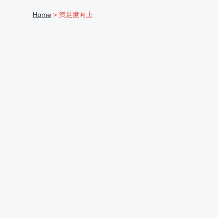
ま
v
n
d
る
Home
> 満足度向上
ご
i
t
e
と
サ
g
b
ポ
ー
a
a
ト
t
r
i
o
n