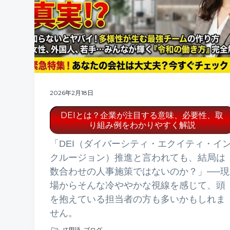
2026年2月18日
DEIとは？企業が注目する意味、必要性、取
り組み例をわかりやすく解説
「DEI（ダイバーシティ・エクイティ・イ
クルージョン）推進と言われても、結局は
数合わせの人事施策ではないのか？」──現
場からそんな冷ややかな視線を感じて、頭
を抱えている担当者の方も多いかもしれま
せん。
IT用語
,
ブログ