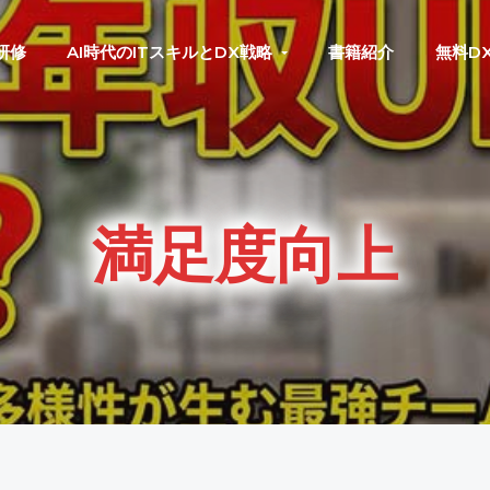
研修
AI時代のITスキルとDX戦略
書籍紹介
無料D
満足度向上