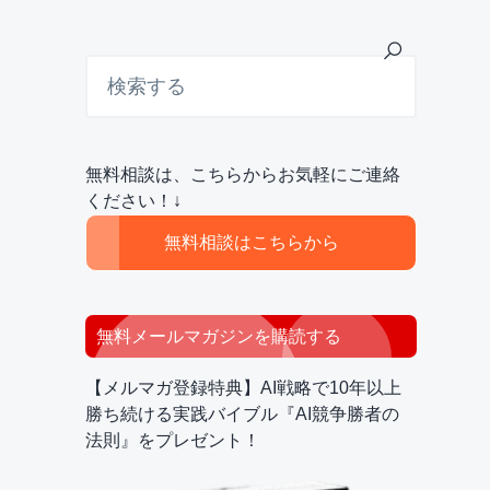
最
検
索
初
す
の
る
サ
無料相談は、こちらからお気軽にご連絡
イ
ください！↓
ド
無料相談はこちらから
バ
ー
無料メールマガジンを購読する
【メルマガ登録特典】AI戦略で10年以上
勝ち続ける実践バイブル『AI競争勝者の
法則』をプレゼント！