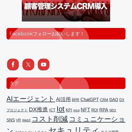
Facebookフォローお願いします！
タグ
AIエージェント
AI活用
ChatGPT
DAO
BPR
CRM
DX
Iot
DX推進
NFT
RPA
ICT
プロジェクト
KPI
ROI
mcp
SEO
コスト削減
コミュニケーショ
SNS
VR
Web3
セキュリティ
ン
タスク管理
スマートコントラクト