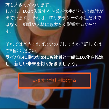
方も大きく変わります。
しかし、DXは失敗する企業が大半だという統計が
出ています。それは、ITリテラシーの不足だけで
はなく、組織や人材にも大きく影響するからで
す。
それではどうすればよいのでしょうか？詳しくは
ご相談ください。
ライバルに勝つためにも社員と一緒にDX化を推進
し、新しい未来を切り拓きましょう。
いますぐ無料相談する