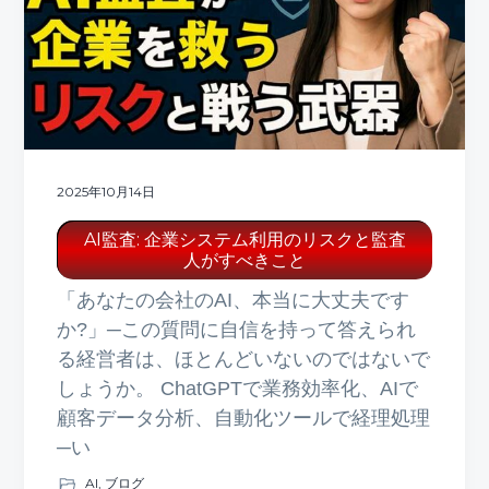
ト
g
b
a
a
t
r
i
o
n
2025年10月14日
AI監査: 企業システム利用のリスクと監査
人がすべきこと
「あなたの会社のAI、本当に大丈夫です
か?」─この質問に自信を持って答えられ
る経営者は、ほとんどいないのではないで
しょうか。 ChatGPTで業務効率化、AIで
顧客データ分析、自動化ツールで経理処理
─い
AI
,
ブログ