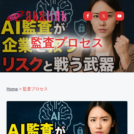
S
S
S
S
k
k
k
k
i
i
i
i
はじめてのAI、DXならアカリンク
IT
の
p
p
p
p
発
展
t
t
t
t
と
監査プロセス
共
o
o
o
o
に
DX/AI
p
m
p
f
推
進
を
r
a
r
o
行
い、
i
i
i
o
進
化
m
n
m
t
し
続
a
c
a
e
け
る
Home
> 監査プロセス
中
r
o
r
r
小
企
y
n
y
業
へ
n
t
s
ま
る
a
e
i
ご
と
サ
v
n
d
ポ
ー
i
t
e