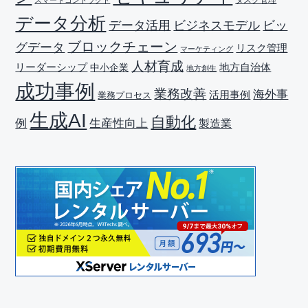
データ分析
データ活用
ビジネスモデル
ビッ
ブロックチェーン
グデータ
リスク管理
マーケティング
人材育成
リーダーシップ
地方自治体
中小企業
地方創生
成功事例
業務改善
海外事
活用事例
業務プロセス
生成AI
自動化
生産性向上
例
製造業