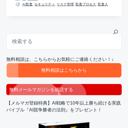
AI監査
,
セキュリティ
,
リスク管理
,
監査プロセス
,
監査人
最
検
索
初
す
の
る
サ
無料相談は、こちらからお気軽にご連絡ください！↓
イ
ド
無料相談はこちらから
バ
ー
無料メールマガジンを購読する
【メルマガ登録特典】AI戦略で10年以上勝ち続ける実践
バイブル『AI競争勝者の法則』をプレゼント！