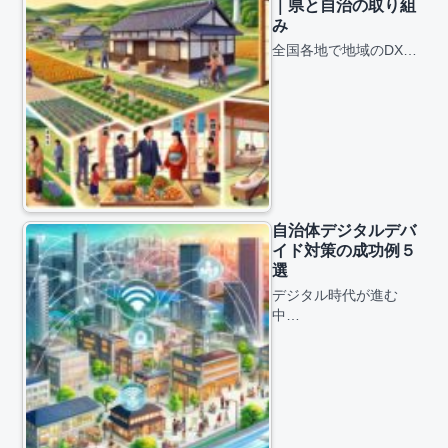
｜県と自治の取り組
み
全国各地で地域のDX…
自治体デジタルデバ
イド対策の成功例５
選
デジタル時代が進む
中…