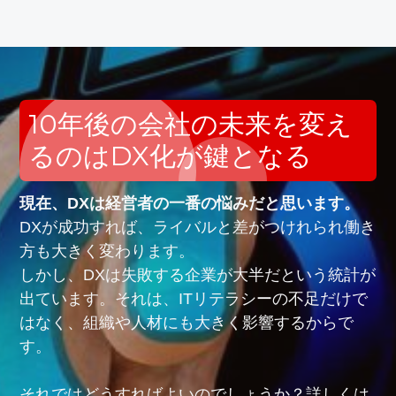
10年後の会社の未来を変え
るのはDX化が鍵となる
現在、DXは経営者の一番の悩みだと思います。
DXが成功すれば、ライバルと差がつけれられ働き
方も大きく変わります。
しかし、DXは失敗する企業が大半だという統計が
出ています。それは、ITリテラシーの不足だけで
はなく、組織や人材にも大きく影響するからで
す。
それではどうすればよいのでしょうか？詳しくは