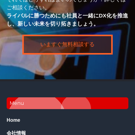
ご相談ください。
ライバルに勝つためにも社員と一緒にDX化を推進
し、新しい未来を切り拓きましょう。
いますぐ無料相談する
Footer
Menu
Home
会社情報