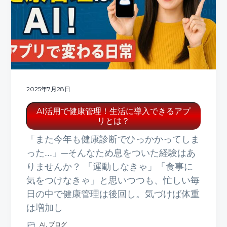
ト
g
b
a
a
t
r
i
o
n
2025年7月28日
AI活用で健康管理！生活に導入できるアプ
リとは？
「また今年も健康診断でひっかかってしま
った...」─そんなため息をついた経験はあ
りませんか？ 「運動しなきゃ」「食事に
気をつけなきゃ」と思いつつも、忙しい毎
日の中で健康管理は後回し。気づけば体重
は増加し
AI
,
ブログ