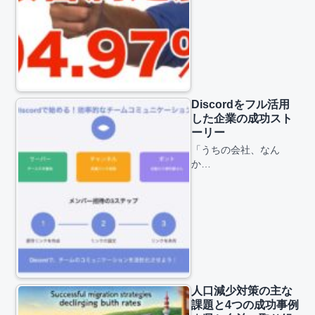
Discordをフル活用
した企業の成功スト
ーリー
「うちの会社、なん
か…
人口減少対策の主な
課題と4つの成功事例