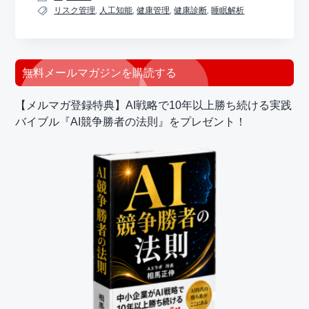
リスク管理
,
人工知能
,
健康管理
,
健康診断
,
睡眠解析
最
無料メールマガジンを購読する
初
【メルマガ登録特典】AI戦略で10年以上勝ち続ける実践
の
バイブル『AI競争勝者の法則』をプレゼント！
サ
イ
ド
バ
ー