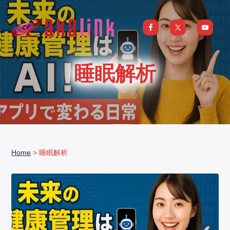
S
S
S
S
k
k
k
k
i
i
i
i
はじめてのAI、DXならアカリンク
IT
の
p
p
p
p
発
展
t
t
t
t
と
睡眠解析
共
o
o
o
o
に
DX/AI
p
m
p
f
推
進
を
r
a
r
o
行
い、
i
i
i
o
進
化
m
n
m
t
し
続
a
c
a
e
け
る
Home
> 睡眠解析
中
r
o
r
r
小
企
y
n
y
業
へ
n
t
s
ま
る
a
e
i
ご
と
サ
v
n
d
ポ
ー
i
t
e