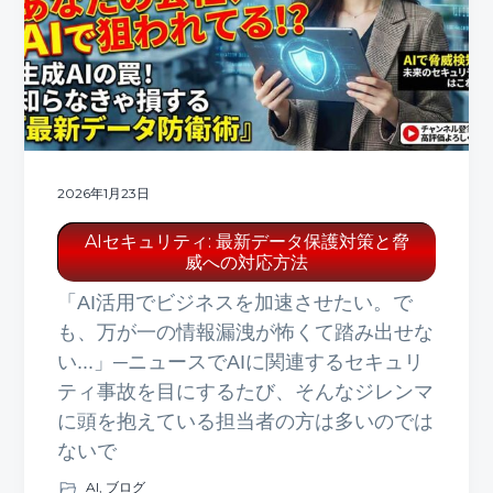
ト
g
b
a
a
t
r
i
o
n
2026年1月23日
AIセキュリティ: 最新データ保護対策と脅
威への対応方法
「AI活用でビジネスを加速させたい。で
も、万が一の情報漏洩が怖くて踏み出せな
い...」─ニュースでAIに関連するセキュリ
ティ事故を目にするたび、そんなジレンマ
に頭を抱えている担当者の方は多いのでは
ないで
AI
,
ブログ