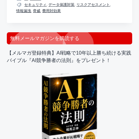
セキュリティ
,
データ保護対策
,
リスクアセスメント
,
情報漏洩
,
脅威
,
費用対効果
最
無料メールマガジンを購読する
初
【メルマガ登録特典】AI戦略で10年以上勝ち続ける実践
の
バイブル『AI競争勝者の法則』をプレゼント！
サ
イ
ド
バ
ー