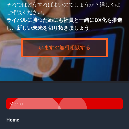
それではどうすればよいのでしょうか？詳しくは
ご相談ください。
ライバルに勝つためにも社員と一緒にDX化を推進
し、新しい未来を切り拓きましょう。
いますぐ無料相談する
Footer
Menu
Home