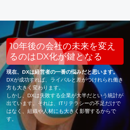
10年後の会社の未来を変え
るのはDX化が鍵となる
現在、DXは経営者の一番の悩みだと思います。
DXが成功すれば、ライバルと差がつけれられ働き
方も大きく変わります。
しかし、DXは失敗する企業が大半だという統計が
出ています。それは、ITリテラシーの不足だけで
はなく、組織や人材にも大きく影響するからで
す。