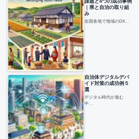
課題と4つの成功事例
｜県と自治の取り組
み
全国各地で地域のDX…
自治体デジタルデバ
イド対策の成功例５
選
デジタル時代が進む
中…