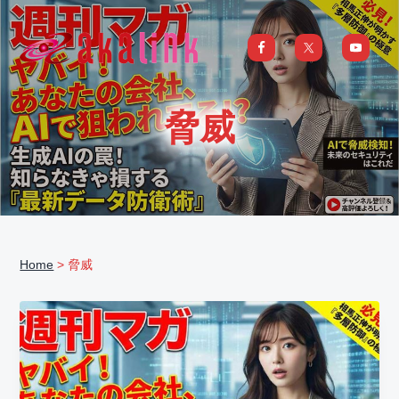
S
S
S
S
k
k
k
k
i
i
i
i
はじめてのAI、DXならアカリンク
IT
の
p
p
p
p
発
展
t
t
t
t
と
脅威
共
o
o
o
o
に
DX/AI
p
m
p
f
推
進
を
r
a
r
o
行
い、
i
i
i
o
進
化
m
n
m
t
し
続
a
c
a
e
け
る
Home
> 脅威
中
r
o
r
r
小
企
y
n
y
業
へ
n
t
s
ま
る
a
e
i
ご
と
サ
v
n
d
ポ
ー
i
t
e