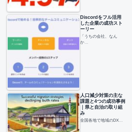
Discordをフル活用
した企業の成功スト
ーリー
「うちの会社、なん
か…
人口減少対策の主な
課題と4つの成功事例
｜県と自治の取り組
み
全国各地で地域のDX…