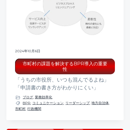
ト
g
b
a
a
t
r
i
o
n
2024年10月6日
市町村の課題を解決するBPR導入の重要
性
「うちの市役所、いつも混んでるよね」
「申請書の書き方がわかりにくい」
ブログ
,
業務効率化
BPR
,
コミュニケーション
,
リーダーシップ
,
地方自治体
,
市町村
,
行政機関