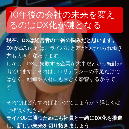
10年後の会社の未来を変え
るのはDX化が鍵となる
現在、DXは経営者の一番の悩みだと思います。
DXが成功すれば、ライバルと差がつけれられ働き
方も大きく変わります。
しかし、DXは失敗する企業が大半だという統計が
出ています。それは、ITリテラシーの不足だけで
はなく、組織や人材にも大きく影響するからで
す。
それではどうすればよいのでしょうか？詳しくは
ご相談ください。
ライバルに勝つためにも社員と一緒にDX化を推進
し、新しい未来を切り拓きましょう。