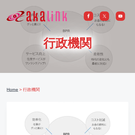
S
S
S
S
k
k
k
k
i
i
i
i
はじめてのAI、DXならアカリンク
IT
の
p
p
p
p
発
展
t
t
t
t
と
行政機関
共
o
o
o
o
に
DX/AI
p
m
p
f
推
進
を
r
a
r
o
行
い、
i
i
i
o
進
化
m
n
m
t
し
続
a
c
a
e
け
る
Home
> 行政機関
中
r
o
r
r
小
企
y
n
y
業
へ
n
t
s
ま
る
a
e
i
ご
と
サ
v
n
d
ポ
ー
i
t
e