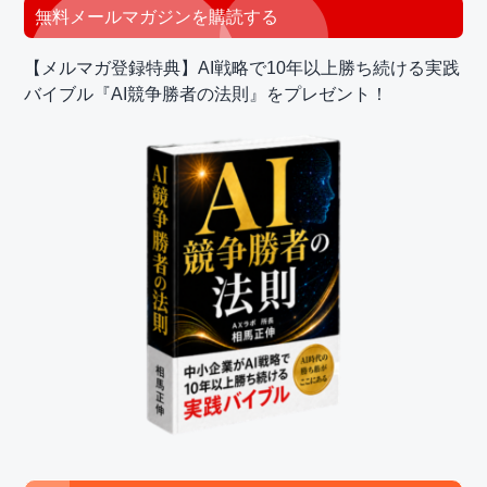
最
無料メールマガジンを購読する
初
【メルマガ登録特典】AI戦略で10年以上勝ち続ける実践
の
バイブル『AI競争勝者の法則』をプレゼント！
サ
イ
ド
バ
ー