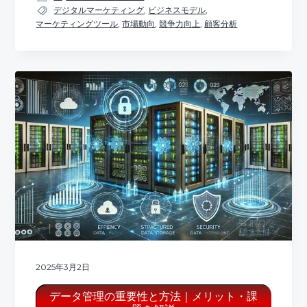
デジタルマーケティング
,
ビジネスモデル
,
マーケティングツール
,
市場動向
,
競争力向上
,
顧客分析
2025年3月2日
データ管理の重要性と方法｜メリット・課