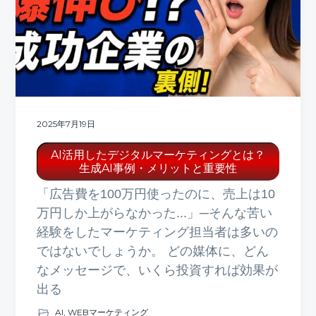
ト
g
b
a
a
t
r
i
o
n
2025年7月19日
AI活用したデジタルマーケティングとは？
生成AI事例・メリットと重要性
「広告費を100万円使ったのに、売上は10
万円しか上がらなかった...」─そんな苦い
経験をしたマーケティング担当者は多いの
ではないでしょうか。 どの媒体に、どん
なメッセージで、いくら投資すれば効果が
出る
AI
,
WEBマーケティング