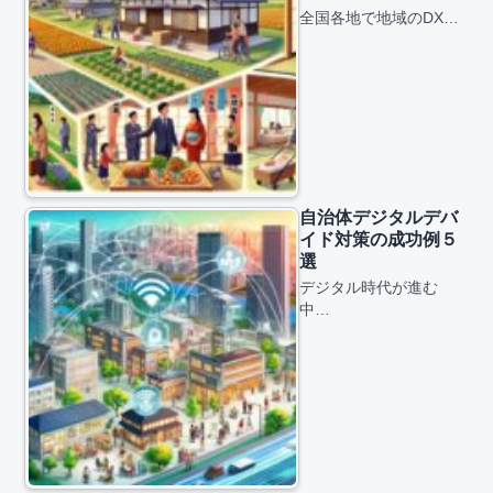
全国各地で地域のDX…
自治体デジタルデバ
イド対策の成功例５
選
デジタル時代が進む
中…