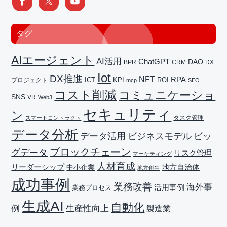
タグ
AIエージェント
AI活用
ChatGPT
DAO
BPR
CRM
DX
Iot
DX推進
NFT
RPA
ICT
プロジェクト
KPI
ROI
mcp
SEO
コスト削減
コミュニケーショ
SNS
VR
Web3
セキュリティ
ン
タスク管理
スマートコントラクト
データ分析
データ活用
ビジネスモデル
ビッ
ブロックチェーン
グデータ
リスク管理
マーケティング
人材育成
リーダーシップ
地方自治体
中小企業
地方創生
成功事例
業務改善
海外事
活用事例
業務プロセス
生成AI
自動化
生産性向上
例
製造業