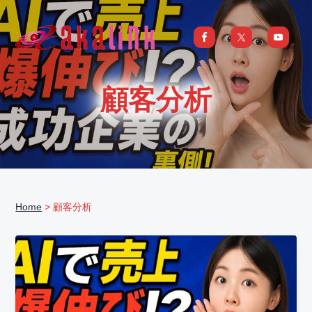
S
S
S
S
k
k
k
k
i
i
i
i
はじめてのAI、DXならアカリンク
IT
の
p
p
p
p
発
展
t
t
t
t
と
顧客分析
共
o
o
o
o
に
DX/AI
p
m
p
f
推
進
を
r
a
r
o
行
い、
i
i
i
o
進
化
m
n
m
t
し
続
a
c
a
e
け
る
Home
> 顧客分析
中
r
o
r
r
小
企
y
n
y
業
へ
n
t
s
ま
る
a
e
i
ご
と
サ
v
n
d
ポ
ー
i
t
e