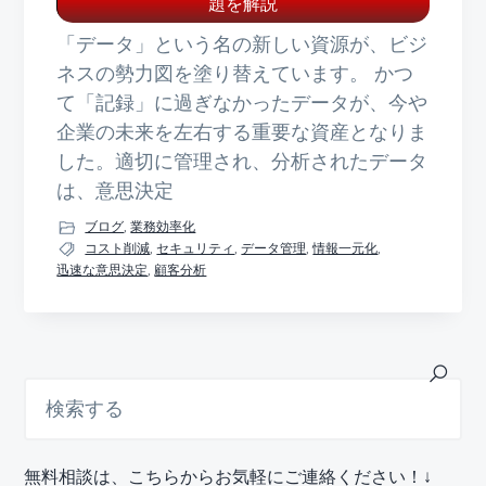
題を解説
「データ」という名の新しい資源が、ビジ
ネスの勢力図を塗り替えています。 かつ
て「記録」に過ぎなかったデータが、今や
企業の未来を左右する重要な資産となりま
した。適切に管理され、分析されたデータ
は、意思決定
ブログ
,
業務効率化
コスト削減
,
セキュリティ
,
データ管理
,
情報一元化
,
迅速な意思決定
,
顧客分析
最
検
索
初
す
の
る
サ
無料相談は、こちらからお気軽にご連絡ください！↓