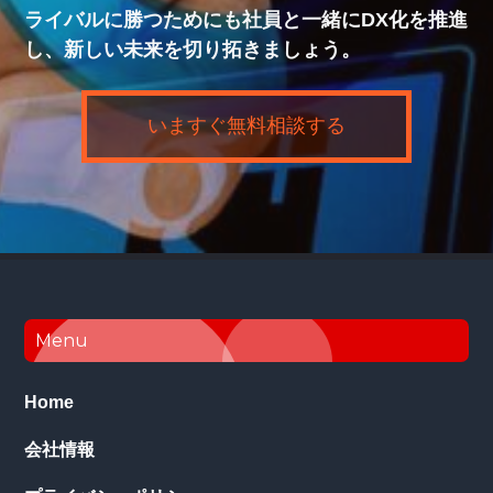
ライバルに勝つためにも社員と一緒にDX化を推進
し、新しい未来を切り拓きましょう。
いますぐ無料相談する
Footer
Menu
Home
会社情報