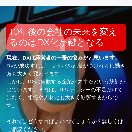
10年後の会社の未来を変え
るのはDX化が鍵となる
現在、DXは経営者の一番の悩みだと思います。
DXが成功すれば、ライバルと差がつけれられ働き
方も大きく変わります。
しかし、DXは失敗する企業が大半だという統計が
出ています。それは、ITリテラシーの不足だけで
はなく、組織や人材にも大きく影響するからで
す。
それではどうすればよいのでしょうか？詳しくは
ご相談ください。