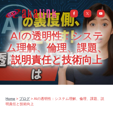
S
S
S
S
k
k
k
k
i
i
i
i
はじめてのAI、DXならアカリンク
IT
の
p
p
p
p
発
展
t
t
t
t
と
AIの透明性：システ
共
o
o
o
o
に
DX/AI
p
m
p
f
ム理解、倫理、課題、
推
進
を
r
a
r
o
行
説明責任と技術向上
い、
i
i
i
o
進
化
m
n
m
t
し
続
a
c
a
e
け
る
中
r
o
r
r
小
企
y
n
y
業
へ
n
t
s
ま
る
a
e
i
ご
Home
>
ブログ
> AIの透明性：システム理解、倫理、課題、説
と
明責任と技術向上
サ
v
n
d
ポ
ー
i
t
e