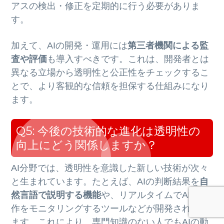
アスの検出・修正を定期的に行う必要がありま
す。
加えて、AIの開発・運用には
第三者機関による監
査や評価
も導入すべきです。これは、開発者とは
異なる立場から透明性と公正性をチェックするこ
とで、より客観的な信頼を担保する仕組みになり
ます。
Q5: 今後の技術的な進化は透明性の
向上にどう関係しますか？
AI分野では、透明性を意識した新しい技術が次々
と生まれています。たとえば、AIの判断結果を
自
然言語で説明する機能
や、リアルタイムでAIの動
作をモニタリングするツールなどが開発されてい
ます。これにより、専門知識のない人でもAIの動