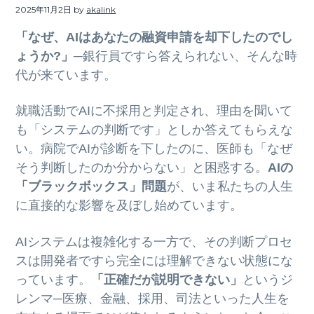
ト
2025年11月2日
by
akalink
g
b
a
a
「なぜ、AIはあなたの融資申請を却下したのでし
t
r
ょうか?」
─銀行員ですら答えられない、そんな時
i
代が来ています。
o
就職活動でAIに不採用と判定され、理由を聞いて
n
も「システムの判断です」としか答えてもらえな
い。病院でAIが診断を下したのに、医師も「なぜ
そう判断したのか分からない」と困惑する。
AIの
「ブラックボックス」問題
が、いま私たちの人生
に直接的な影響を及ぼし始めています。
AIシステムは複雑化する一方で、その判断プロセ
スは開発者ですら完全には理解できない状態にな
っています。
「正確だが説明できない」
というジ
レンマ─医療、金融、採用、司法といった人生を