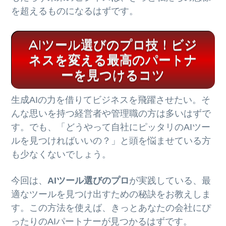
を超えるものになるはずです。
AIツール選びのプロ技！ビジ
ネスを変える最高のパートナ
ーを見つけるコツ
生成AIの力を借りてビジネスを飛躍させたい。そ
んな思いを持つ経営者や管理職の方は多いはずで
す。でも、「どうやって自社にピッタリのAIツー
ルを見つければいいの？」と頭を悩ませている方
も少なくないでしょう。
今回は、
AIツール選びのプロ
が実践している、最
適なツールを見つけ出すための秘訣をお教えしま
す。この方法を使えば、きっとあなたの会社にぴ
ったりのAIパートナーが見つかるはずです。