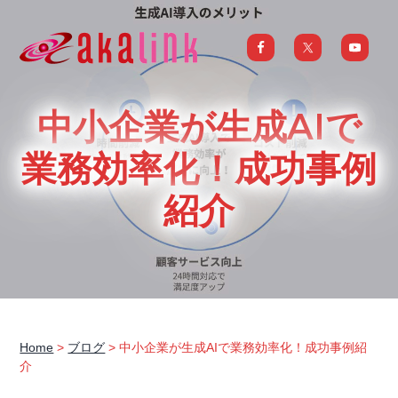
S
S
S
S
k
k
k
k
i
i
i
i
はじめてのAI、DXならアカリンク
IT
の
p
p
p
p
発
展
t
t
t
t
と
中小企業が生成AIで
共
o
o
o
o
に
DX/AI
p
m
p
f
業務効率化！成功事例
推
進
を
r
a
r
o
行
紹介
い、
i
i
i
o
進
化
m
n
m
t
し
続
a
c
a
e
け
る
中
r
o
r
r
小
企
y
n
y
業
へ
n
t
s
ま
る
a
e
i
ご
Home
>
ブログ
> 中小企業が生成AIで業務効率化！成功事例紹
と
介
サ
v
n
d
ポ
ー
i
t
e