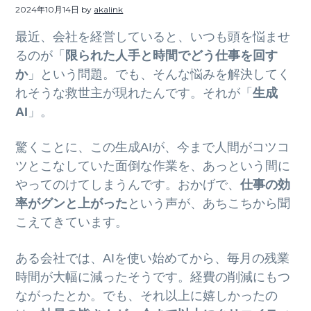
ト
2024年10月14日
by
akalink
g
b
a
a
最近、会社を経営していると、いつも頭を悩ませ
t
r
るのが「
限られた人手と時間でどう仕事を回す
i
か
」という問題。でも、そんな悩みを解決してく
o
れそうな救世主が現れたんです。それが「
生成
n
AI
」。
驚くことに、この生成AIが、今まで人間がコツコ
ツとこなしていた面倒な作業を、あっという間に
やってのけてしまうんです。おかげで、
仕事の効
率がグンと上がった
という声が、あちこちから聞
こえてきています。
ある会社では、AIを使い始めてから、毎月の残業
時間が大幅に減ったそうです。経費の削減にもつ
ながったとか。でも、それ以上に嬉しかったの