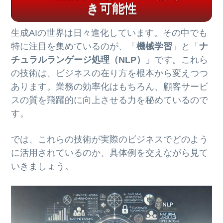
き可能性
生成AIの世界は日々進化しています。その中でも
特に注目を集めているのが、「
機械学習
」と「
ナ
チュラルランゲージ処理（NLP）
」です。これら
の技術は、ビジネスの在り方を根本から変えつつ
あります。業務の効率化はもちろん、顧客サービ
スの質を飛躍的に向上させる力を秘めているので
す。
では、これらの技術が実際のビジネスでどのよう
に活用されているのか、具体例を交えながら見て
いきましょう。