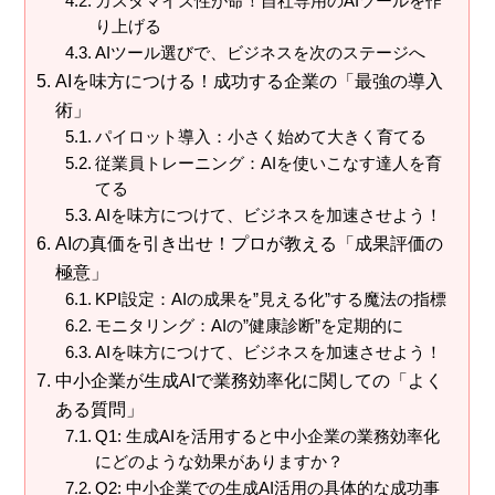
カスタマイズ性が命！自社専用のAIツールを作
り上げる
AIツール選びで、ビジネスを次のステージへ
AIを味方につける！成功する企業の「最強の導入
術」
パイロット導入：小さく始めて大きく育てる
従業員トレーニング：AIを使いこなす達人を育
てる
AIを味方につけて、ビジネスを加速させよう！
AIの真価を引き出せ！プロが教える「成果評価の
極意」
KPI設定：AIの成果を”見える化”する魔法の指標
モニタリング：AIの”健康診断”を定期的に
AIを味方につけて、ビジネスを加速させよう！
中小企業が生成AIで業務効率化に関しての「よく
ある質問」
Q1: 生成AIを活用すると中小企業の業務効率化
にどのような効果がありますか？
Q2: 中小企業での生成AI活用の具体的な成功事