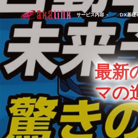
S
S
S
S
k
k
k
k
サービス内容
DX基礎
はじめてのAI、DXならアカリンク
IT
i
i
i
i
の
p
p
p
p
発
展
t
t
t
t
と
共
o
o
o
o
に
DX/AI
p
m
p
f
推
最新
進
r
a
r
o
を
行
i
i
i
o
い、
マの
進
m
n
m
t
化
し
a
c
a
e
続
r
o
r
r
け
る
y
n
y
中
小
n
t
s
企
業
a
e
i
へ