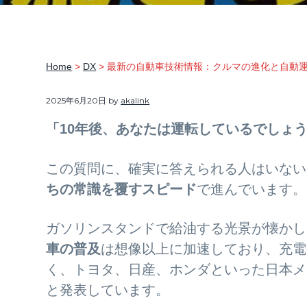
ま
v
n
d
る
ご
i
t
e
と
サ
g
b
ポ
Home
>
DX
> 最新の自動車技術情報：クルマの進化と自動
ー
a
a
ト
t
r
2025年6月20日
by
akalink
i
「10年後、あなたは運転しているでしょ
o
n
この質問に、確実に答えられる人はいない
ちの常識を覆すスピード
で進んでいます。
ガソリンスタンドで給油する光景が懐かし
車の普及
は想像以上に加速しており、充電
く、トヨタ、日産、ホンダといった日本メ
と発表しています。