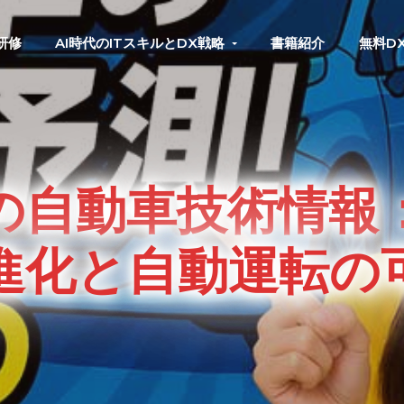
研修
AI時代のITスキルとDX戦略
書籍紹介
無料D
の自動車技術情報
進化と自動運転の