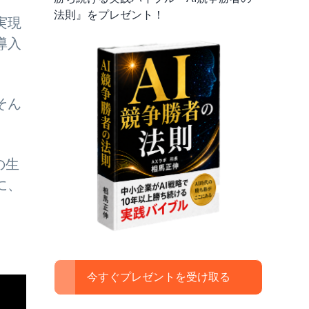
法則』をプレゼント！
実現
導入
そん
の生
に、
今すぐプレゼントを受け取る