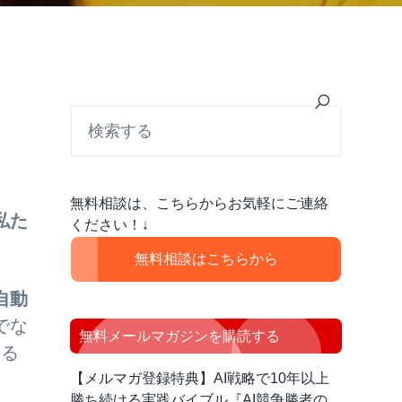
最
検
索
初
す
の
る
サ
無料相談は、こちらからお気軽にご連絡
イ
私た
ください！↓
ド
無料相談はこちらから
バ
自動
ー
でな
無料メールマガジンを購読する
する
【メルマガ登録特典】AI戦略で10年以上
勝ち続ける実践バイブル『AI競争勝者の