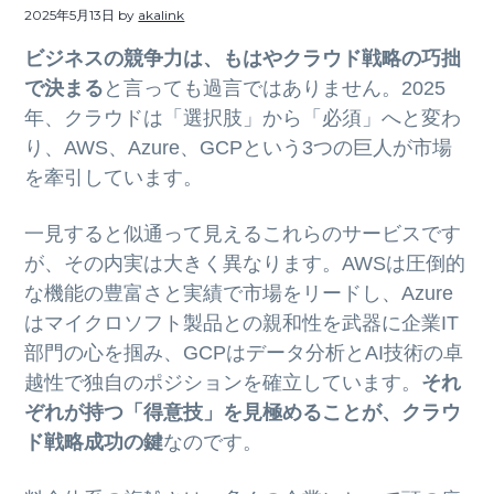
ト
2025年5月13日
by
akalink
g
b
a
a
ビジネスの競争力は、もはやクラウド戦略の巧拙
t
r
で決まる
と言っても過言ではありません。2025
i
年、クラウドは「選択肢」から「必須」へと変わ
o
り、AWS、Azure、GCPという3つの巨人が市場
n
を牽引しています。
一見すると似通って見えるこれらのサービスです
が、その内実は大きく異なります。AWSは圧倒的
な機能の豊富さと実績で市場をリードし、Azure
はマイクロソフト製品との親和性を武器に企業IT
部門の心を掴み、GCPはデータ分析とAI技術の卓
越性で独自のポジションを確立しています。
それ
ぞれが持つ「得意技」を見極めることが、クラウ
ド戦略成功の鍵
なのです。