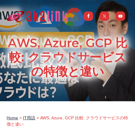
S
S
S
S
k
k
k
k
i
i
i
i
はじめてのAI、DXならアカリンク
IT
の
p
p
p
p
発
展
t
t
t
t
と
AWS, Azure, GCP 比
共
o
o
o
o
に
DX/AI
p
m
p
f
較: クラウドサービス
推
進
を
r
a
r
o
行
の特徴と違い
い、
i
i
i
o
進
化
m
n
m
t
し
続
a
c
a
e
け
る
中
r
o
r
r
小
企
y
n
y
業
へ
n
t
s
ま
る
a
e
i
ご
Home
>
IT用語
> AWS, Azure, GCP 比較: クラウドサービスの特
と
徴と違い
サ
v
n
d
ポ
ー
i
t
e