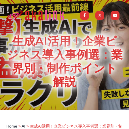
S
S
S
S
k
k
k
k
i
i
i
i
はじめてのAI、DXならアカリンク
IT
の
p
p
p
p
発
展
t
t
t
t
と
生成AI活用！企業ビ
共
o
o
o
o
に
DX/AI
p
m
p
f
ジネス導入事例選：業
推
進
を
r
a
r
o
行
界別・制作ポイント
い、
i
i
i
o
進
化
m
n
m
t
し
解説
続
a
c
a
e
け
る
中
r
o
r
r
小
企
y
n
y
業
へ
n
t
s
ま
る
a
e
i
ご
と
サ
v
n
d
ポ
Home
>
AI
> 生成AI活用！企業ビジネス導入事例選：業界別・制
ー
i
t
e