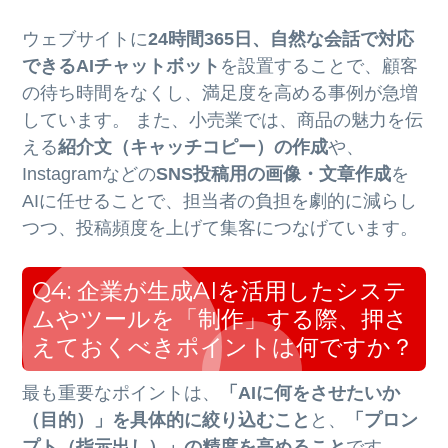
ウェブサイトに
24時間365日、自然な会話で対応
できるAIチャットボット
を設置することで、顧客
の待ち時間をなくし、満足度を高める事例が急増
しています。 また、小売業では、商品の魅力を伝
える
紹介文（キャッチコピー）の作成
や、
Instagramなどの
SNS投稿用の画像・文章作成
を
AIに任せることで、担当者の負担を劇的に減らし
つつ、投稿頻度を上げて集客につなげています。
Q4: 企業が生成AIを活用したシステ
ムやツールを「制作」する際、押さ
えておくべきポイントは何ですか？
最も重要なポイントは、
「AIに何をさせたいか
（目的）」を具体的に絞り込むこと
と、
「プロン
プト（指示出し）」の精度を高めること
です。