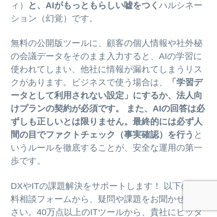
ィ）
と、AIがもっともらしい嘘をつく
ハルシネー
ション（幻覚）です。
無料の公開版ツールに、顧客の個人情報や社外秘
の会議データをそのまま入力すると、AIの学習に
使われてしまい、他社に情報が漏れてしまうリス
クがあります。ビジネスで使う場合は、
「学習デ
ータとして利用されない設定」にするか、法人向
けプランの契約が必須です。 また、AIの回答は必
ずしも正しいとは限りません。最終的には必ず人
間の目でファクトチェック（事実確認）を行う
と
いうルールを徹底することが、安全な運用の第一
歩です。
DXやITの課題解決をサポートします！ 以下の無
料相談フォームから、疑問や課題をお聞かせくだ
さい。40万点以上のITツールから、貴社にピッタ