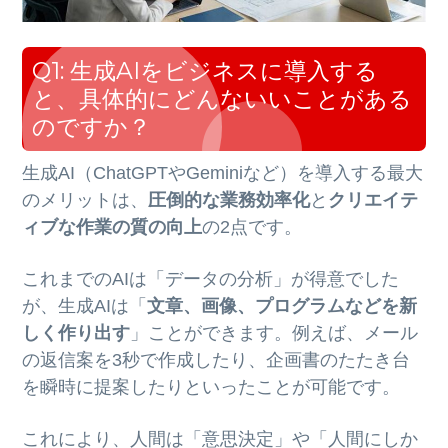
Q1: 生成AIをビジネスに導入する
と、具体的にどんないいことがある
のですか？
生成AI（ChatGPTやGeminiなど）を導入する最大
のメリットは、
圧倒的な業務効率化
と
クリエイテ
ィブな作業の質の向上
の2点です。
これまでのAIは「データの分析」が得意でした
が、生成AIは「
文章、画像、プログラムなどを新
しく作り出す
」ことができます。例えば、メール
の返信案を3秒で作成したり、企画書のたたき台
を瞬時に提案したりといったことが可能です。
これにより、人間は「意思決定」や「人間にしか