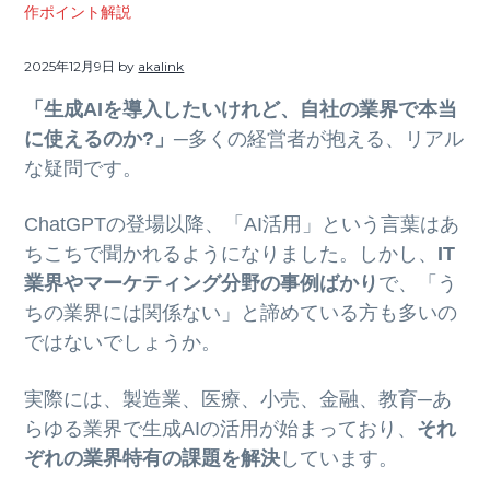
ト
作ポイント解説
g
b
a
a
2025年12月9日
by
akalink
t
r
「生成AIを導入したいけれど、自社の業界で本当
i
に使えるのか?」
─多くの経営者が抱える、リアル
o
な疑問です。
n
ChatGPTの登場以降、「AI活用」という言葉はあ
ちこちで聞かれるようになりました。しかし、
IT
業界やマーケティング分野の事例ばかり
で、「う
ちの業界には関係ない」と諦めている方も多いの
ではないでしょうか。
実際には、製造業、医療、小売、金融、教育─あ
らゆる業界で生成AIの活用が始まっており、
それ
ぞれの業界特有の課題を解決
しています。