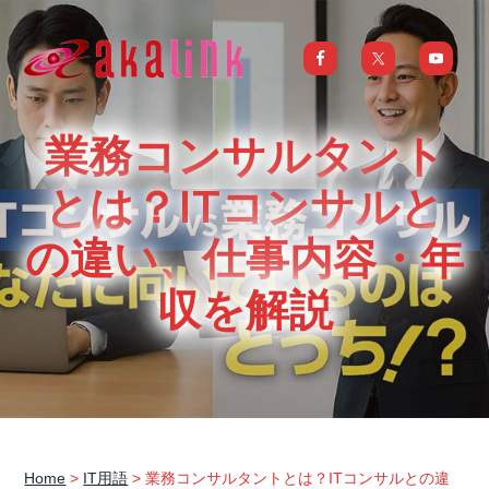
S
S
S
S
k
k
k
k
i
i
i
i
はじめてのAI、DXならアカリンク
IT
の
p
p
p
p
発
展
t
t
t
t
と
業務コンサルタント
共
o
o
o
o
に
DX/AI
p
m
p
f
とは？ITコンサルと
推
進
を
r
a
r
o
行
の違い、仕事内容・年
い、
i
i
i
o
進
化
m
n
m
t
し
収を解説
続
a
c
a
e
け
る
中
r
o
r
r
小
企
y
n
y
業
へ
n
t
s
ま
る
a
e
i
ご
と
サ
v
n
d
ポ
Home
>
IT用語
> 業務コンサルタントとは？ITコンサルとの違
ー
i
t
e