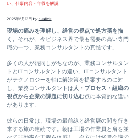
ト
い、仕事内容・年収を解説
g
b
a
a
2025年5月12日
by
akalink
t
r
現場の痛みを理解し、経営の視点で処方箋を描
i
く
。それが、今ビジネス界で最も需要の高い専門
o
職の一つ、業務コンサルタントの真髄です。
n
多くの人が混同しがちなのが、業務コンサルタン
トとITコンサルタントの違い。ITコンサルタント
がテクノロジーを軸に解決策を提案するのに対
し、業務コンサルタントは
人・プロセス・組織の
視点から企業の課題に切り込む
点に本質的な違い
があります。
彼らの日常は、現場の最前線と経営層の間を行き
来する旅の連続です。朝は工場の作業員と肩を並
べて非効率な工程を体感し、夕方には経営会議で