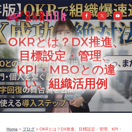
S
S
S
S
k
k
k
k
i
i
i
i
はじめてのAI、DXならアカリンク
IT
の
p
p
p
p
発
展
t
t
t
t
と
OKRとは？DX推進、
共
o
o
o
o
に
DX/AI
p
m
p
f
目標設定・管理、
推
進
を
r
a
r
o
行
KPI・MBOとの違
い、
i
i
i
o
進
化
m
n
m
t
し
い、組織活用例
続
a
c
a
e
け
る
中
r
o
r
r
小
企
y
n
y
業
へ
n
t
s
ま
る
a
e
i
ご
と
サ
v
n
d
ポ
Home
>
ブログ
> OKRとは？DX推進、目標設定・管理、KPI・
ー
i
t
e