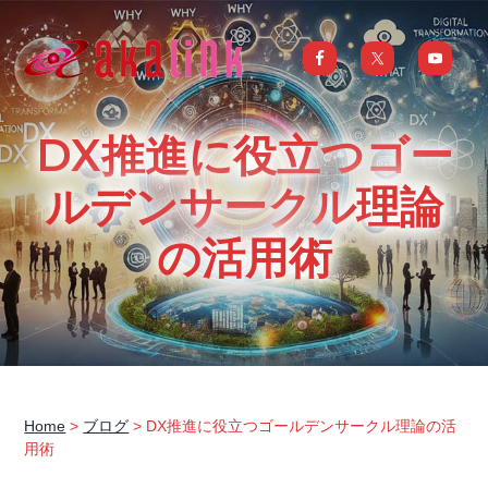
S
S
S
S
k
k
k
k
i
i
i
i
はじめてのAI、DXならアカリンク
IT
の
p
p
p
p
発
展
t
t
t
t
と
DX推進に役立つゴー
共
o
o
o
o
に
DX/AI
p
m
p
f
ルデンサークル理論
推
進
を
r
a
r
o
行
の活用術
い、
i
i
i
o
進
化
m
n
m
t
し
続
a
c
a
e
け
る
中
r
o
r
r
小
企
y
n
y
業
へ
n
t
s
ま
る
a
e
i
ご
Home
>
ブログ
> DX推進に役立つゴールデンサークル理論の活
と
用術
サ
v
n
d
ポ
ー
i
t
e