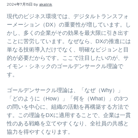
ト
2024年7月15日
by
akalink
g
b
a
a
現代のビジネス環境では、デジタルトランスフォ
t
r
ーメーション（DX）の重要性が増しています。し
i
かし、多くの企業がその効果を最大限に引き出す
o
ことに苦労しています。なぜなら、DXの推進には
n
単なる技術導入だけでなく、明確なビジョンと目
的が必要だからです。ここで注目したいのが、サ
イモン・シネックのゴールデンサークル理論で
す。
ゴールデンサークル理論は、「なぜ（Why）」
「どのように（How）」「何を（What）」の3つ
の問いを中心に、組織の活動を再構築する方法で
す。この理論をDXに適用することで、企業は一貫
性のある戦略を立てやすくなり、全社員の共感と
協力を得やすくなります。