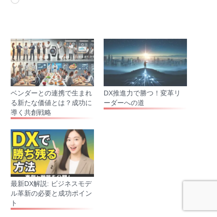
読
み
込
み
中…
ベンダーとの連携で生まれ
DX推進力で勝つ！変革リ
る新たな価値とは？成功に
ーダーへの道
導く共創戦略
最新DX解説: ビジネスモデ
ル革新の必要と成功ポイン
ト