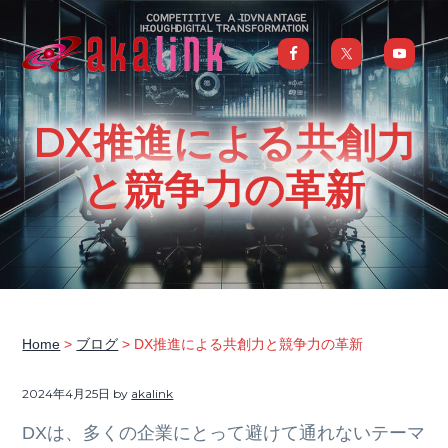
S
S
S
S
k
k
k
k
i
i
i
i
はじめてのAI、DXならアカリンク
IT
の
p
p
p
p
発
展
t
t
t
t
と
DX推進による共創力
共
o
o
o
o
に
DX/AI
p
m
p
f
と競争力の革新
推
進
を
r
a
r
o
行
い、
i
i
i
o
進
化
m
n
m
t
し
続
a
c
a
e
け
る
中
r
o
r
r
小
企
y
n
y
業
Home
>
ブログ
> DX推進による共創力と競争力の革新
へ
n
t
s
ま
る
a
e
i
ご
2024年4月25日
by
akalink
と
サ
v
n
d
ポ
DXは、多くの企業にとって避けて通れないテーマ
ー
i
t
e