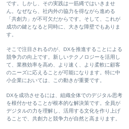
ト
です。しかし、その実践は一筋縄ではいきませ
g
b
ん。なぜなら、社内外の協力を得ながら進める
a
a
「共創力」が不可欠だからです。そして、これが
t
r
成功の鍵となると同時に、大きな障壁でもありま
i
す。
o
n
そこで注目されるのが、DXを推進することによる
競争力の向上です。新しいテクノロジーを活用し
て、業務効率を高め、より速く、より柔軟に顧客
のニーズに応えることが可能になります。特に中
小企業においては、この動きが重要です。
DXを成功させるには、組織全体でのデジタル思考
を根付かせることが根本的な解決策です。全員が
デジタルの力を理解し、活用する文化を作り上げ
ることで、共創力と競争力が自然と高まります。