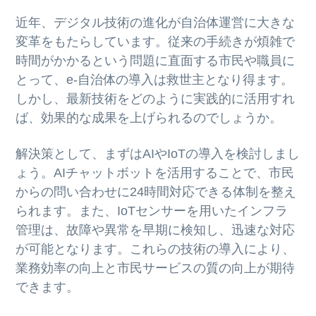
ト
g
b
近年、デジタル技術の進化が自治体運営に大きな
a
a
変革をもたらしています。従来の手続きが煩雑で
t
r
時間がかかるという問題に直面する市民や職員に
i
とって、e-自治体の導入は救世主となり得ます。
o
しかし、最新技術をどのように実践的に活用すれ
n
ば、効果的な成果を上げられるのでしょうか。
解決策として、まずはAIやIoTの導入を検討しまし
ょう。AIチャットボットを活用することで、市民
からの問い合わせに24時間対応できる体制を整え
られます。また、IoTセンサーを用いたインフラ
管理は、故障や異常を早期に検知し、迅速な対応
が可能となります。これらの技術の導入により、
業務効率の向上と市民サービスの質の向上が期待
できます。