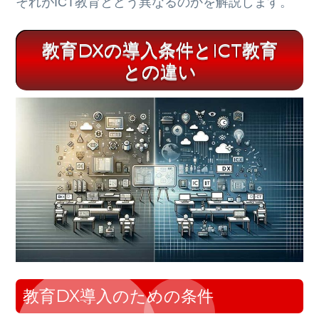
それがICT教育とどう異なるのかを解説します。
教育
DX
の導入条件と
ICT
教育
との違い
教育DX導入のための条件