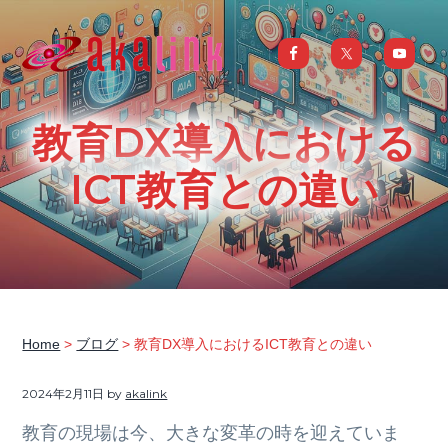
S
S
S
S
k
k
k
k
i
i
i
i
はじめてのAI、DXならアカリンク
IT
の
p
p
p
p
発
展
t
t
t
t
と
教育DX導入における
共
o
o
o
o
に
DX/AI
p
m
p
f
ICT教育との違い
推
進
を
r
a
r
o
行
い、
i
i
i
o
進
化
m
n
m
t
し
続
a
c
a
e
け
る
中
r
o
r
r
小
企
y
n
y
業
Home
>
ブログ
> 教育DX導入におけるICT教育との違い
へ
n
t
s
ま
る
a
e
i
ご
2024年2月11日
by
akalink
と
サ
v
n
d
ポ
教育の現場は今、大きな変革の時を迎えていま
ー
i
t
e