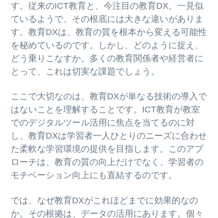
ト
す。従来のICT教育と、今注目の教育DX。一見似
g
b
ているようで、その根底には大きな違いがありま
a
a
す。教育DXは、教育の質を根本から変える可能性
t
r
を秘めているのです。しかし、どのように捉え、
i
どう乗りこなすか。多くの教育関係者や経営者に
o
とって、これは切実な課題でしょう。
n
ここで大切なのは、教育DXが単なる技術の導入で
はないことを理解することです。ICT教育が教室
でのデジタルツール活用に焦点を当てるのに対
し、教育DXは学習者一人ひとりのニーズに合わせ
た柔軟な学習環境の提供を目指します。このアプ
ローチは、教育の質の向上だけでなく、学習者の
モチベーション向上にも直結するのです。
では、なぜ教育DXがこれほどまでに効果的なの
か。その根拠は、データの活用にあります。個々