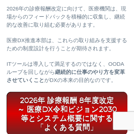
2026年の診療報酬改定に向けて、医療機関は、現
場からのフィードバックを積極的に収集し、継続
的な改善に取り組む必要があります。
医療DX推進本部は、これらの取り組みを支援する
ための制度設計を行うことが期待されます。
ITツールは導入して満足するのではなく、OODA
ループを回しながら
継続的に仕事のやり方を変革
させていくこと
がDXの本来の目的なのです。
2026年 診療報酬 8年度改定
～ 医療DX令和ビジョン2030
等とシステム概要に関する
「よくある質問」