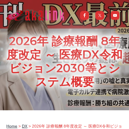
S
S
S
S
k
k
k
k
i
i
i
i
はじめてのAI、DXならアカリンク
IT
の
p
p
p
p
発
展
t
t
t
t
と
2026年 診療報酬 8年
共
o
o
o
o
に
DX/AI
p
m
p
f
度改定 ～ 医療DX令和
推
進
を
r
a
r
o
行
ビジョン2030等とシ
い、
i
i
i
o
進
化
m
n
m
t
し
ステム概要
続
a
c
a
e
け
る
中
r
o
r
r
小
企
y
n
y
業
へ
n
t
s
ま
る
a
e
i
ご
と
サ
v
n
d
ポ
Home
>
DX
> 2026年 診療報酬 8年度改定 ～ 医療DX令和ビジョ
ー
i
t
e