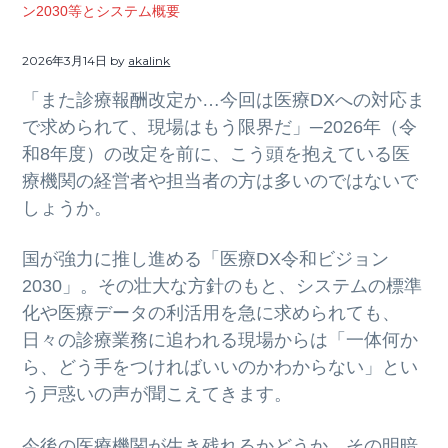
ト
ン2030等とシステム概要
g
b
a
a
2026年3月14日
by
akalink
t
r
「また診療報酬改定か…今回は医療DXへの対応ま
i
で求められて、現場はもう限界だ」─2026年（令
o
和8年度）の改定を前に、こう頭を抱えている医
n
療機関の経営者や担当者の方は多いのではないで
しょうか。
国が強力に推し進める「医療DX令和ビジョン
2030」。その壮大な方針のもと、システムの標準
化や医療データの利活用を急に求められても、
日々の診療業務に追われる現場からは「一体何か
ら、どう手をつければいいのかわからない」とい
う戸惑いの声が聞こえてきます。
今後の医療機関が生き残れるかどうか、その明暗