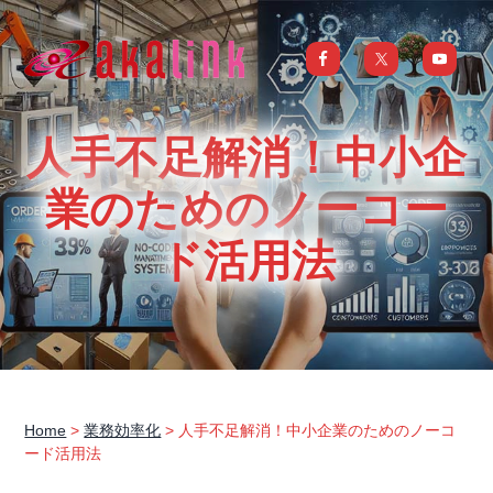
S
S
S
S
k
k
k
k
i
i
i
i
はじめてのAI、DXならアカリンク
IT
の
p
p
p
p
発
展
t
t
t
t
と
人手不足解消！中小企
共
o
o
o
o
に
DX/AI
p
m
p
f
業のためのノーコー
推
進
を
r
a
r
o
行
ド活用法
い、
i
i
i
o
進
化
m
n
m
t
し
続
a
c
a
e
け
る
中
r
o
r
r
小
企
y
n
y
業
へ
n
t
s
ま
る
a
e
i
ご
Home
>
業務効率化
> 人手不足解消！中小企業のためのノーコ
と
ード活用法
サ
v
n
d
ポ
ー
i
t
e