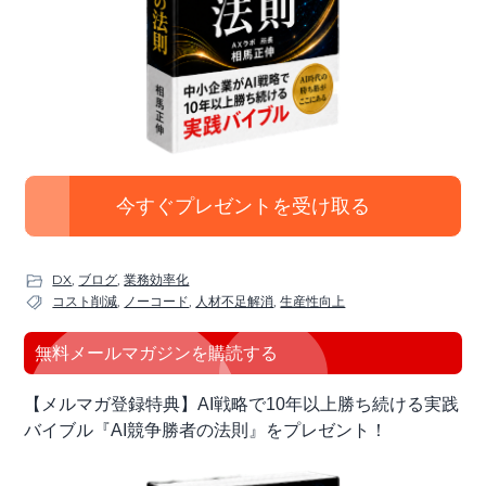
今すぐプレゼントを受け取る
DX
,
ブログ
,
業務効率化
コスト削減
,
ノーコード
,
人材不足解消
,
生産性向上
最
無料メールマガジンを購読する
初
【メルマガ登録特典】AI戦略で10年以上勝ち続ける実践
の
バイブル『AI競争勝者の法則』をプレゼント！
サ
イ