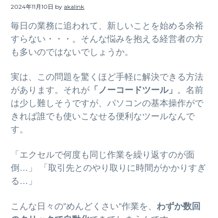
ト
2024年11月10日
by
akalink
g
b
a
a
毎日の業務に追われて、新しいことを始める余裕
t
r
すらない・・・。そんな悩みを抱える経営者の方
i
も多いのではないでしょうか。
o
実は、この問題を驚くほど手軽に解決できる方法
n
があります。それが
「ノーコードツール」
。名前
は少し難しそうですが、パソコンの基本操作がで
きれば誰でも使いこなせる便利なツールなんで
す。
「エクセルで何度も同じ作業を繰り返すのが面
倒…」 「取引先とのやり取りに時間がかかりすぎ
る…」
こんな日々の”めんどくさい”作業を、
わずか数回