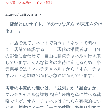
ト
ルの違いと成功のポイント解説
g
b
a
a
2025年3月22日
by
akalink
t
r
「店舗とECサイト、その”つなぎ方”が未来を分け
i
る」—。
o
n
「お店で見て、ネットで買う」「ネットで調べ
て、店舗で確認する」—。現代の消費者は、自分
の都合に合わせて、自由に購買チャネルを行き来
しています。そんな顧客の期待に応えるため、小
売業界では「マルチチャネル」から「オムニチャ
ネル」へと戦略の進化が急速に進んでいます。
両者の本質的な違いは、「並列」か「融合」か
。
マルチチャネルは複数の販売経路を単に並べる戦
略ですが、オムニチャネルはそれらを有機的につ
なぎ、
顧客にとって「一つの体験」を創り出す
こ