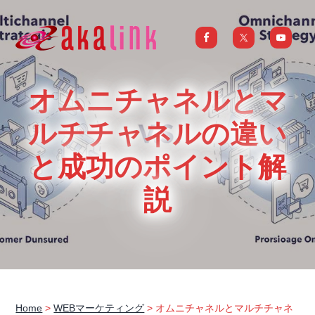
S
S
S
S
k
k
k
k
i
i
i
i
はじめてのAI、DXならアカリンク
IT
の
p
p
p
p
発
展
t
t
t
t
と
オムニチャネルとマ
共
o
o
o
o
に
DX/AI
p
m
p
f
ルチチャネルの違い
推
進
を
r
a
r
o
行
と成功のポイント解
い、
i
i
i
o
進
化
m
n
m
t
し
説
続
a
c
a
e
け
る
中
r
o
r
r
小
企
y
n
y
業
へ
n
t
s
ま
る
a
e
i
ご
と
サ
v
n
d
ポ
Home
>
WEBマーケティング
> オムニチャネルとマルチチャネ
ー
i
t
e