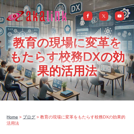
S
S
S
S
k
k
k
k
i
i
i
i
はじめてのAI、DXならアカリンク
IT
の
p
p
p
p
発
展
t
t
t
t
と
教育の現場に変革を
共
o
o
o
o
に
DX/AI
p
m
p
f
もたらす校務DXの効
推
進
を
r
a
r
o
行
果的活用法
い、
i
i
i
o
進
化
m
n
m
t
し
続
a
c
a
e
け
る
中
r
o
r
r
小
企
y
n
y
業
へ
n
t
s
ま
る
a
e
i
ご
Home
>
ブログ
> 教育の現場に変革をもたらす校務DXの効果的
と
活用法
サ
v
n
d
ポ
ー
i
t
e