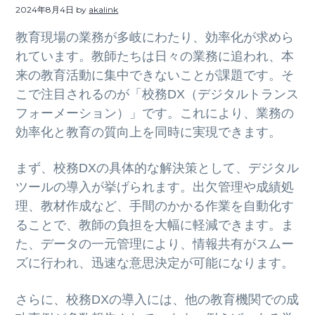
ト
2024年8月4日
by
akalink
g
b
a
a
教育現場の業務が多岐にわたり、効率化が求めら
t
r
れています。教師たちは日々の業務に追われ、本
i
来の教育活動に集中できないことが課題です。そ
o
こで注目されるのが「校務DX（デジタルトランス
n
フォーメーション）」です。これにより、業務の
効率化と教育の質向上を同時に実現できます。
まず、校務DXの具体的な解決策として、デジタル
ツールの導入が挙げられます。出欠管理や成績処
理、教材作成など、手間のかかる作業を自動化す
ることで、教師の負担を大幅に軽減できます。ま
た、データの一元管理により、情報共有がスムー
ズに行われ、迅速な意思決定が可能になります。
さらに、校務DXの導入には、他の教育機関での成