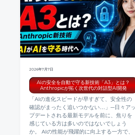
2026年7月7日
AIの安全を自動で守る新技術「A3」とは？
Anthropicが拓く次世代の対話型AI開発
「AIの進化スピードが早すぎて、安全性の
確認がまったく追いつかない…」─日々ア
プデートされる最新モデルを前に、焦りを
感じている方は多いのではないでしょう
か。 AIの性能が飛躍的に向上する一方で、