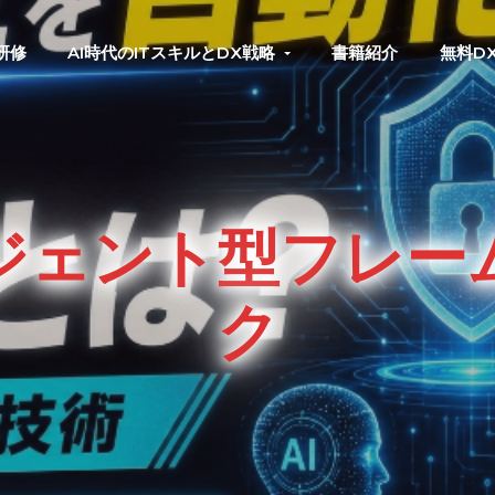
研修
AI時代のITスキルとDX戦略
書籍紹介
無料D
ジェント型フレー
ク