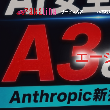
S
S
S
S
k
k
k
k
サービス内容
DX基礎
はじめてのAI、DXならアカリンク
IT
i
i
i
i
の
p
p
p
p
発
展
t
t
t
t
と
共
o
o
o
o
に
DX/AI
p
m
p
f
推
エー
進
r
a
r
o
を
行
i
i
i
o
い、
進
m
n
m
t
化
し
a
c
a
e
続
r
o
r
r
け
る
y
n
y
中
小
n
t
s
企
業
a
e
i
へ