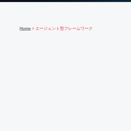
ま
v
n
d
る
ご
i
t
e
と
サ
g
b
ポ
Home
> エージェント型フレームワーク
ー
a
a
ト
t
r
i
o
n