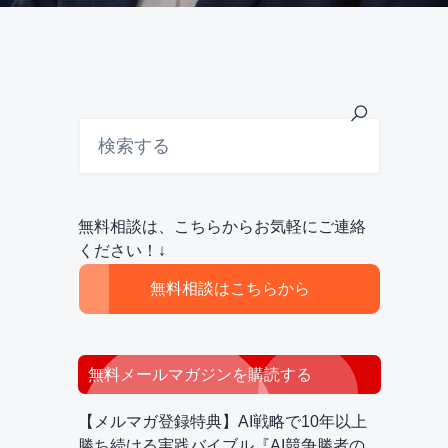
最
検
索
初
す
の
る
サ
無料相談は、こちらからお気軽にご連絡
イ
ください！↓
ド
無料相談はこちらから
バ
ー
無料メールマガジンを購読する
【メルマガ登録特典】AI戦略で10年以上
勝ち続ける実践バイブル『AI競争勝者の