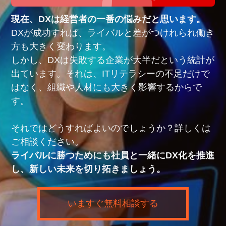
現在、DXは経営者の一番の悩みだと思います。
DXが成功すれば、ライバルと差がつけれられ働き
方も大きく変わります。
しかし、DXは失敗する企業が大半だという統計が
出ています。それは、ITリテラシーの不足だけで
はなく、組織や人材にも大きく影響するからで
す。
それではどうすればよいのでしょうか？詳しくは
ご相談ください。
ライバルに勝つためにも社員と一緒にDX化を推進
し、新しい未来を切り拓きましょう。
いますぐ無料相談する