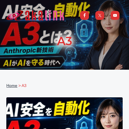
S
S
S
S
k
k
k
k
i
i
i
i
はじめてのAI、DXならアカリンク
IT
の
p
p
p
p
発
展
t
t
t
t
と
A3
共
o
o
o
o
に
DX/AI
p
m
p
f
推
進
を
r
a
r
o
行
い、
i
i
i
o
進
化
m
n
m
t
し
続
a
c
a
e
け
る
Home
> A3
中
r
o
r
r
小
企
y
n
y
業
へ
n
t
s
ま
る
a
e
i
ご
と
サ
v
n
d
ポ
ー
i
t
e