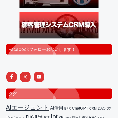
Facebookフォローお願いします！
タグ
AIエージェント
AI活用
ChatGPT
DAO
BPR
CRM
DX
Iot
DX推進
NFT
RPA
ICT
プロジェクト
KPI
ROI
mcp
SEO