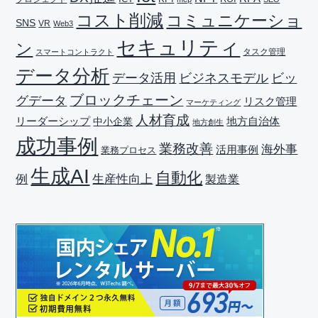
コスト削減
コミュニケーショ
SNS
VR
Web3
セキュリティ
ン
タスク管理
スマートコントラクト
データ分析
データ活用
ビジネスモデル
ビッ
ブロックチェーン
グデータ
リスク管理
マーケティング
人材育成
リーダーシップ
地方自治体
中小企業
地方創生
成功事例
業務改善
海外事
活用事例
業務プロセス
生成AI
自動化
生産性向上
例
製造業