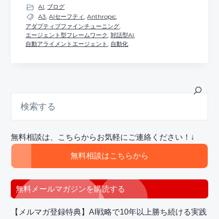
AI
,
ブログ
A3
,
AIセーフティ
,
Anthropic
,
アダプティブファインチューニング
,
エージェント型フレームワーク
,
対話型AI
,
自動アライメントエージェント
,
自動化
最
検
索
初
す
の
る
サ
無料相談は、こちらからお気軽にご連絡ください！↓
イ
ド
無料相談はこちらから
バ
ー
無料メールマガジンを購読する
【メルマガ登録特典】AI戦略で10年以上勝ち続ける実践