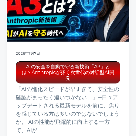
ト
g
b
a
a
t
r
i
o
n
2026年7月7日
AIの安全を自動で守る新技術「A3」と
は？Anthropicが拓く次世代の対話型AI開
発
「AIの進化スピードが早すぎて、安全性の
確認がまったく追いつかない…」─日々ア
ップデートされる最新モデルを前に、焦り
を感じている方は多いのではないでしょう
か。 AIの性能が飛躍的に向上する一方
で、AIが