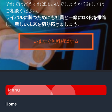
それではどうすればよいのでしょうか？詳しくは
ご相談ください。
ライバルに勝つためにも社員と一緒にDX化を推進
し、新しい未来を切り拓きましょう。
いますぐ無料相談する
Footer
Menu
Home