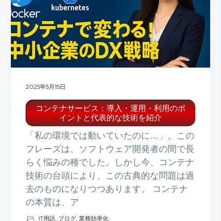
ト
g
b
a
a
t
r
i
o
n
2025年5月15日
コンテナサービス：導入・運用・利用のポ
イントと代表的な技術を紹介
「私の環境では動いていたのに…」。この
フレーズは、ソフトウェア開発者の間で長
らく悩みの種でした。しかし今、コンテナ
技術の台頭により、この古典的な問題は過
去のものになりつつあります。 コンテナ
の本質は、ア
IT用語
,
ブログ
,
業務効率化