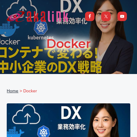
S
S
S
S
k
k
k
k
i
i
i
i
はじめてのAI、DXならアカリンク
IT
の
p
p
p
p
発
展
t
t
t
t
と
Docker
共
o
o
o
o
に
DX/AI
p
m
p
f
推
進
を
r
a
r
o
行
い、
i
i
i
o
進
化
m
n
m
t
し
続
a
c
a
e
け
る
Home
> Docker
中
r
o
r
r
小
企
y
n
y
業
へ
n
t
s
ま
る
a
e
i
ご
と
サ
v
n
d
ポ
ー
i
t
e