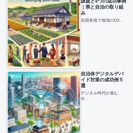
課題と4つの成功事例
｜県と自治の取り組
み
全国各地で地域のDX…
自治体デジタルデバ
イド対策の成功例５
選
デジタル時代が進む
中…