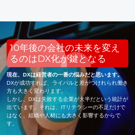
10年後の会社の未来を変え
るのはDX化が鍵となる
現在、DXは経営者の一番の悩みだと思います。
DXが成功すれば、ライバルと差がつけれられ働き
方も大きく変わります。
しかし、DXは失敗する企業が大半だという統計が
出ています。それは、ITリテラシーの不足だけで
はなく、組織や人材にも大きく影響するからで
す。