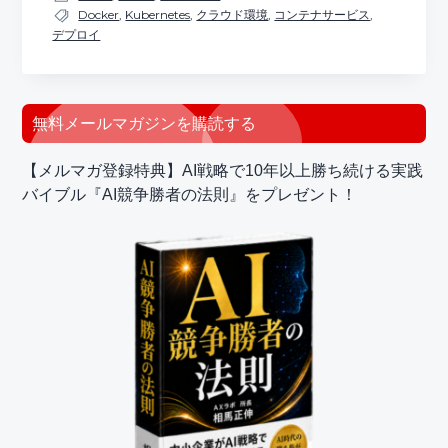
Docker
,
Kubernetes
,
クラウド環境
,
コンテナサービス
,
デプロイ
最
無料メールマガジンを購読する
初
【メルマガ登録特典】AI戦略で10年以上勝ち続ける実践
の
バイブル『AI競争勝者の法則』をプレゼント！
サ
イ
ド
バ
ー