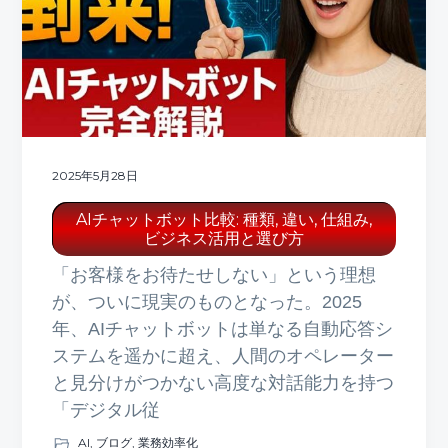
ト
g
b
a
a
t
r
i
o
n
2025年5月28日
AIチャットボット比較: 種類, 違い, 仕組み,
ビジネス活用と選び方
「お客様をお待たせしない」という理想
が、ついに現実のものとなった。2025
年、AIチャットボットは単なる自動応答シ
ステムを遥かに超え、人間のオペレーター
と見分けがつかない高度な対話能力を持つ
「デジタル従
AI
,
ブログ
,
業務効率化