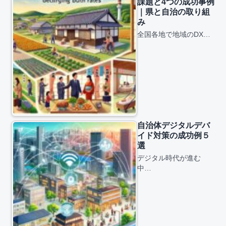
課題と4つの成功事例
｜県と自治の取り組
み
全国各地で地域のDX…
自治体デジタルデバ
イド対策の成功例５
選
デジタル時代が進む
中…