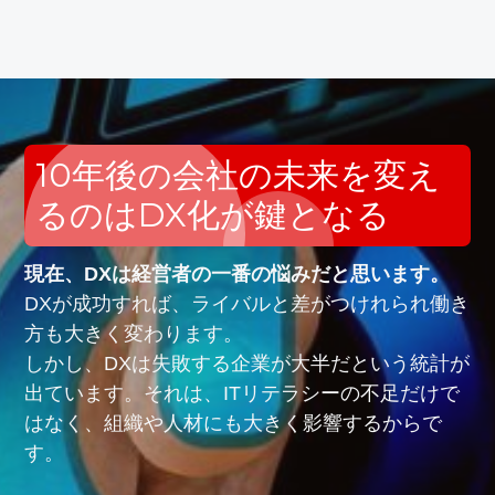
10年後の会社の未来を変え
るのはDX化が鍵となる
現在、DXは経営者の一番の悩みだと思います。
DXが成功すれば、ライバルと差がつけれられ働き
方も大きく変わります。
しかし、DXは失敗する企業が大半だという統計が
出ています。それは、ITリテラシーの不足だけで
はなく、組織や人材にも大きく影響するからで
す。