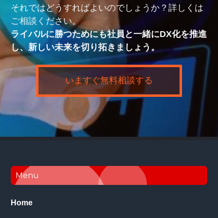
それではどうすればよいのでしょうか？詳しくは
ご相談ください。
ライバルに勝つためにも社員と一緒にDX化を推進
し、新しい未来を切り拓きましょう。
いますぐ無料相談する
Footer
Menu
Home