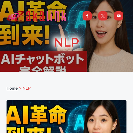
S
S
S
S
k
k
k
k
i
i
i
i
はじめてのAI、DXならアカリンク
IT
の
p
p
p
p
発
展
t
t
t
t
と
NLP
共
o
o
o
o
に
DX/AI
p
m
p
f
推
進
を
r
a
r
o
行
い、
i
i
i
o
進
化
m
n
m
t
し
続
a
c
a
e
け
る
Home
> NLP
中
r
o
r
r
小
企
y
n
y
業
へ
n
t
s
ま
る
a
e
i
ご
と
サ
v
n
d
ポ
ー
i
t
e