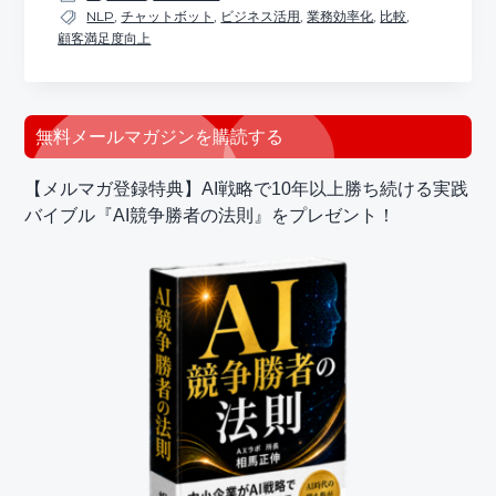
NLP
,
チャットボット
,
ビジネス活用
,
業務効率化
,
比較
,
顧客満足度向上
最
無料メールマガジンを購読する
初
【メルマガ登録特典】AI戦略で10年以上勝ち続ける実践
の
バイブル『AI競争勝者の法則』をプレゼント！
サ
イ
ド
バ
ー