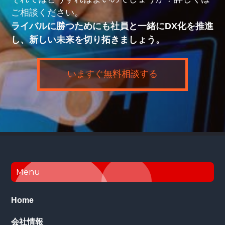
ご相談ください。
ライバルに勝つためにも社員と一緒にDX化を推進
し、新しい未来を切り拓きましょう。
いますぐ無料相談する
Footer
Menu
Home
会社情報