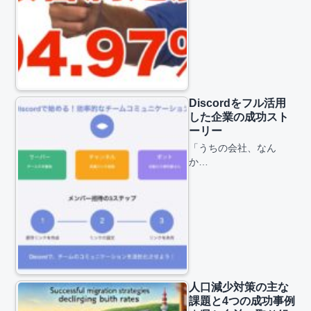
Discordをフル活用
した企業の成功スト
ーリー
「うちの会社、なん
か…
人口減少対策の主な
課題と4つの成功事例