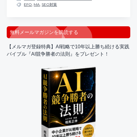
EFO
,
MA
,
SEO対策
最
無料メールマガジンを購読する
初
【メルマガ登録特典】AI戦略で10年以上勝ち続ける実践
の
バイブル『AI競争勝者の法則』をプレゼント！
サ
イ
ド
バ
ー