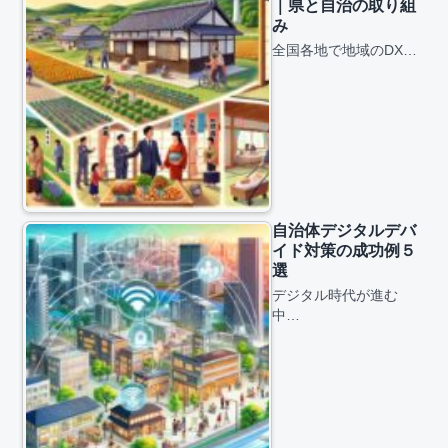
｜県と自治の取り組
み
全国各地で地域のDX…
自治体デジタルデバ
イド対策の成功例５
選
デジタル時代が進む
中…