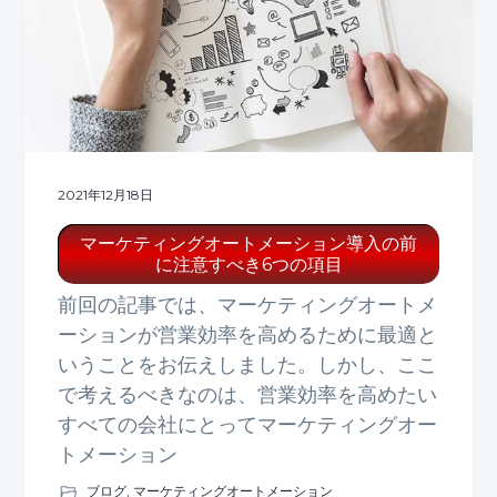
ト
g
b
a
a
t
r
i
o
n
2021年12月18日
マーケティングオートメーション導入の前
に注意すべき6つの項目
前回の記事では、マーケティングオートメ
ーションが営業効率を高めるために最適と
いうことをお伝えしました。しかし、ここ
で考えるべきなのは、営業効率を高めたい
すべての会社にとってマーケティングオー
トメーション
ブログ
,
マーケティングオートメーション