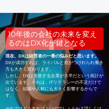
10年後の会社の未来を変え
るのはDX化が鍵となる
現在、DXは経営者の一番の悩みだと思います。
DXが成功すれば、ライバルと差がつけれられ働き
方も大きく変わります。
しかし、DXは失敗する企業が大半だという統計が
出ています。それは、ITリテラシーの不足だけで
はなく、組織や人材にも大きく影響するからで
す。
それではどうすればよいのでしょうか？詳しくは