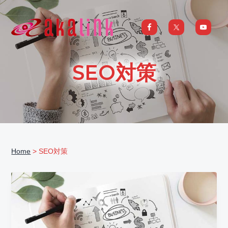
S
S
S
S
k
k
k
k
i
i
i
i
はじめてのAI、DXならアカリンク
IT
の
p
p
p
p
発
展
t
t
t
t
と
SEO対策
共
o
o
o
o
に
DX/AI
p
m
p
f
推
進
を
r
a
r
o
行
い、
i
i
i
o
進
化
m
n
m
t
し
続
a
c
a
e
け
る
Home
> SEO対策
中
r
o
r
r
小
企
y
n
y
業
へ
n
t
s
ま
る
a
e
i
ご
と
サ
v
n
d
ポ
ー
i
t
e