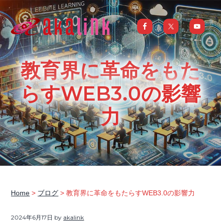
S
S
S
S
k
k
k
k
i
i
i
i
はじめてのAI、DXならアカリンク
IT
の
p
p
p
p
発
展
t
t
t
t
と
教育界に革命をもた
共
o
o
o
o
に
DX/AI
p
m
p
f
らすWEB3.0の影響
推
進
を
r
a
r
o
行
力
い、
i
i
i
o
進
化
m
n
m
t
し
続
a
c
a
e
け
る
中
r
o
r
r
小
企
y
n
y
業
へ
n
t
s
ま
る
a
e
i
ご
Home
>
ブログ
> 教育界に革命をもたらすWEB3.0の影響力
と
サ
v
n
d
ポ
ー
2024年6月17日
by
akalink
i
t
e