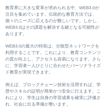
ト
g
b
教育界に大きな変革が求められる中、WEB3.0が
a
a
注目を集めています。伝統的な教育方法では、
t
r
個々のニーズに応えるのが難しいです。しかし、
i
WEB3.0はその課題を解決する鍵となる可能性が
o
あります。
n
WEB3.0の最大の特長は、分散型ネットワークを
利用することです。これにより、教育コンテンツ
の質が向上し、アクセスも容易になります。さら
に、学習者一人ひとりに合わせたパーソナライズ
ド教育が実現できます。
例えば、ブロックチェーン技術を活用すれば、学
歴やスキルの証明が簡単かつ安全に行えます。こ
れにより、学生は自身の学習成果を確実に評価さ
れ、社会に出る準備が整います。