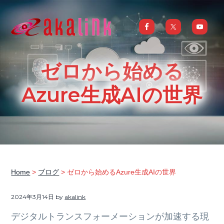
S
S
S
S
k
k
k
k
i
i
i
i
はじめてのAI、DXならアカリンク
IT
の
p
p
p
p
発
展
t
t
t
t
と
ゼロから始める
共
o
o
o
o
に
DX/AI
p
m
p
f
Azure生成AIの世界
推
進
を
r
a
r
o
行
い、
i
i
i
o
進
化
m
n
m
t
し
続
a
c
a
e
け
る
中
r
o
r
r
小
企
y
n
y
業
Home
>
ブログ
> ゼロから始めるAzure生成AIの世界
へ
n
t
s
ま
る
a
e
i
ご
2024年3月14日
by
akalink
と
サ
v
n
d
ポ
デジタルトランスフォーメーションが加速する現
ー
i
t
e