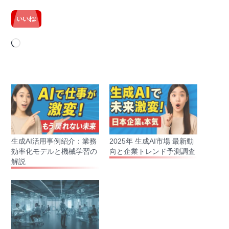
いいね:
読
み
込
み
中…
生成AI活用事例紹介：業務
2025年 生成AI市場 最新動
効率化モデルと機械学習の
向と企業トレンド予測調査
解説