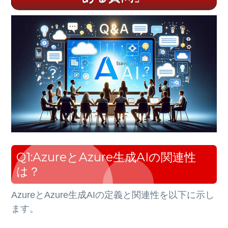
Q1:AzureとAzure生成AIの関連性
は？
AzureとAzure生成AIの定義と関連性を以下に示し
ます。