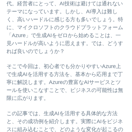
ト
代。経営者にとって、AI技術は避けては通れない
g
b
テーマになっています。しかし、AI導入は難し
a
a
く、高いハードルに感じる方も多いでしょう。特
t
r
に、マイクロソフトのクラウドプラットフォーム
i
「Azure」で生成AIをゼロから始めることは、一
o
見ハードルが高いように思えます。では、どうす
n
れば良いのでしょうか？
そこで今回は、初心者でも分かりやすいAzure上
で生成AIを活用する方法を、基本から応用まで丁
寧に解説します。Azureの豊富なAIサービスとツ
ールを使いこなすことで、ビジネスの可能性は無
限に広がります。
この記事では、生成AIを活用する具体的な方法
と、その成功例を紹介します。実際にAIをビジネ
スに組み込むことで、どのような変化が起こるの