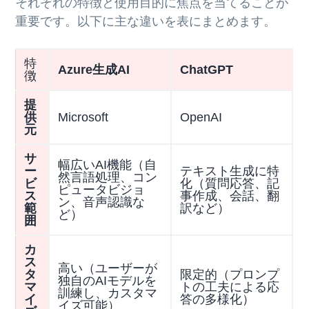
それぞれの特徴と使用目的に焦点を当てることが
重要です。以下に主な違いを表にまとめます。
特
Azure生成AI
ChatGPT
徴
提
供
Microsoft
OpenAI
元
サ
幅広いAI機能（自
ー
テキスト生成に特
然言語処理、コン
ビ
化（質問応答、記
ピュータビジョ
ス
事作成、会話、翻
ン、音声認識な
範
訳など）
ど）
囲
カ
ス
高い（ユーザーが
タ
限定的（プロンプ
独自のAIモデルを
マ
トの工夫による応
訓練し、カスタマ
イ
答の多様化）
イズ可能）