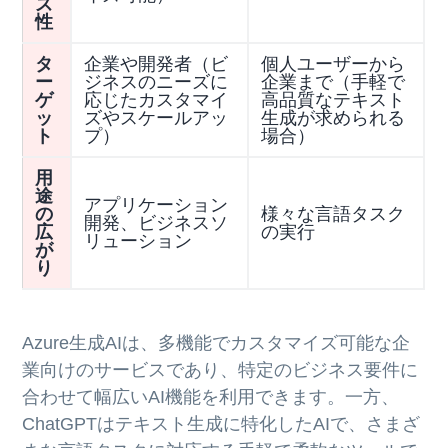
ズ
性
タ
企業や開発者（ビ
個人ユーザーから
ー
ジネスのニーズに
企業まで（手軽で
ゲ
応じたカスタマイ
高品質なテキスト
ッ
ズやスケールアッ
生成が求められる
ト
プ）
場合）
用
途
アプリケーション
の
様々な言語タスク
開発、ビジネスソ
広
の実行
リューション
が
り
Azure生成AIは、多機能でカスタマイズ可能な企
業向けのサービスであり、特定のビジネス要件に
合わせて幅広いAI機能を利用できます。一方、
ChatGPTはテキスト生成に特化したAIで、さまざ