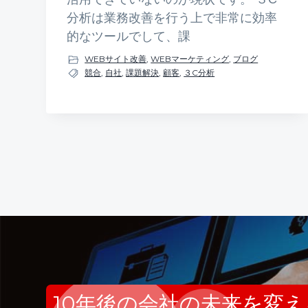
分析は業務改善を行う上で非常に効率
的なツールでして、課
WEBサイト改善
,
WEBマーケティング
,
ブログ
競合
,
自社
,
課題解決
,
顧客
,
３C分析
10年後の会社の未来を変