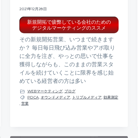
2021年12月28日
新規開拓で疲弊している会社のための
デジタルマーケティングのススメ
その新規開拓営業、いつまで続きます
か？ 毎日毎日飛び込み営業やアポ取り
に全力を注ぎ、やっとの思いで仕事を
獲得しながらも、このままの営業スタ
イルを続けていくことに限界を感じ始
めている経営者の方は多い
WEBマーケティング
,
ブログ
PDCA
,
オウンドメディア
,
トリプルメディア
,
効果測定
,
営業