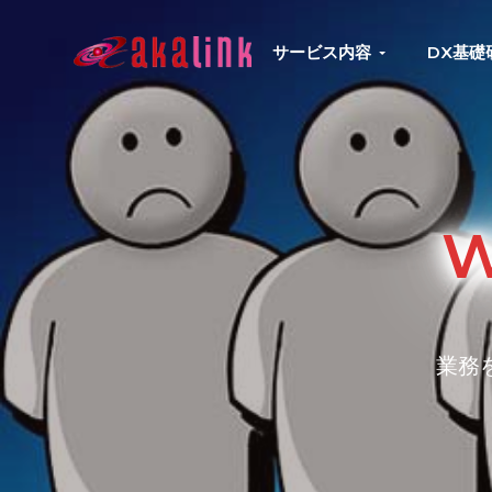
S
S
S
k
k
k
サービス内容
DX基礎
はじめてのAI、DXならアカリンク
IT
i
i
i
の
p
p
p
発
展
t
t
t
と
共
o
o
o
に
DX/AI
p
m
f
推
進
r
a
o
を
行
i
i
o
い、
進
m
n
t
化
し
a
c
e
続
業務
r
o
r
け
る
y
n
中
小
n
t
企
業
a
e
へ