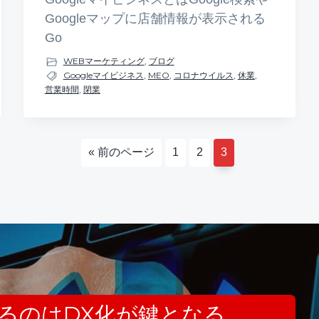
Googleマップに店舗情報が表示される
Go
WEBマーケティング
,
ブログ
Googleマイビジネス
,
MEO
,
コロナウイルス
,
休業
,
営業時間
,
閉業
移
ペ
ペ
ペ
«
前のページ
1
2
3
動
ー
ー
ー
ジ
ジ
ジ
えるのはDX化が鍵となる