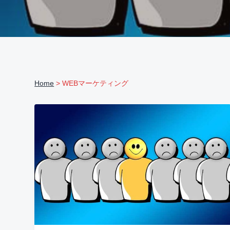
ま
v
n
る
ご
i
t
と
サ
g
ポ
ー
a
ト
t
Home
> WEBマーケティング
i
o
n