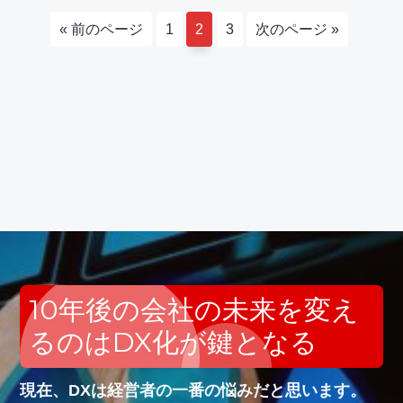
移
ペ
ペ
ペ
移
«
前のページ
1
2
3
次のページ »
動
ー
ー
ー
動
ジ
ジ
ジ
10年後の会社の未来を変え
るのはDX化が鍵となる
現在、DXは経営者の一番の悩みだと思います。