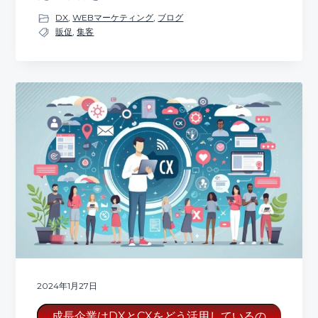
DX
,
WEBマーケティング
,
ブログ
販促
,
集客
2024年1月27日
成長企業はDXとCXをどう活用しているの