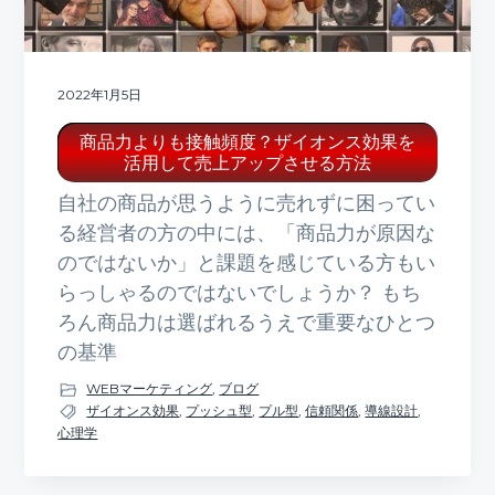
2022年1月5日
商品力よりも接触頻度？ザイオンス効果を
活用して売上アップさせる方法
自社の商品が思うように売れずに困ってい
る経営者の方の中には、「商品力が原因な
のではないか」と課題を感じている方もい
らっしゃるのではないでしょうか？ もち
ろん商品力は選ばれるうえで重要なひとつ
の基準
WEBマーケティング
,
ブログ
ザイオンス効果
,
プッシュ型
,
プル型
,
信頼関係
,
導線設計
,
心理学