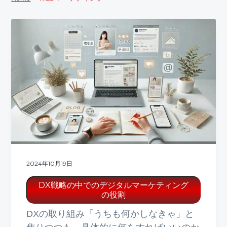
ト
g
a
t
i
o
n
2024年10月19日
DX戦略の中でのデジタルマーケティング
の役割
DXの取り組み「うちも何かしなきゃ」と