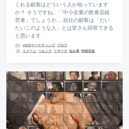
くれる顧客はどういう人か知っています
か？ そうですね。「中小企業の飲食店経
営者」でしょうか… 自社の顧客は「だい
たいこのような人」とは皆さん回答できる
と思います
WEBマーケティング
,
ブログ
イメージ
,
ペルソナ
,
リサーチ
,
悩み事
,
情報収集