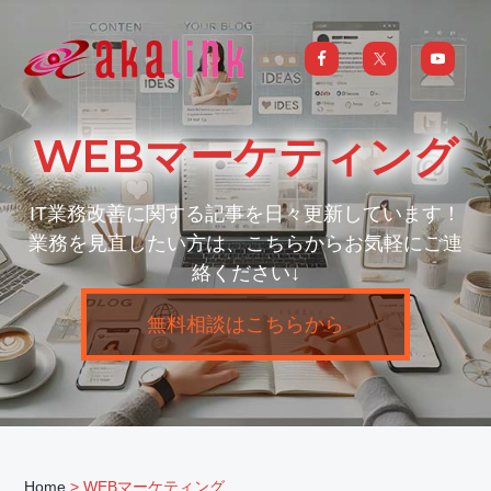
S
S
S
k
k
k
i
i
i
はじめてのAI、DXならアカリンク
IT
の
p
p
p
発
展
t
t
t
と
WEBマーケティング
共
o
o
o
に
DX/AI
p
m
f
推
進
IT業務改善に関する記事を日々更新しています！
を
r
a
o
行
業務を見直したい方は、こちらからお気軽にご連
い、
i
i
o
進
化
絡ください↓
m
n
t
し
続
a
c
e
け
無料相談はこちらから
る
中
r
o
r
小
企
y
n
業
へ
n
t
ま
る
a
e
ご
と
サ
v
n
ポ
ー
i
t
Home
> WEBマーケティング