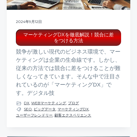
2024年9月12日
マーケティングDXを徹底解説！競合に差
をつける方法
競争が激しい現代のビジネス環境で、マー
ケティングは企業の生命線です。しかし、
従来の方法では競合に差をつけることが難
しくなってきています。そんな中で注目さ
れているのが「マーケティングDX」で
す。デジタル技
DX
,
WEBマーケティング
,
ブログ
SEO
,
ビッグデータ
,
マーケティングDX
,
ユーザーフレンドリー
,
顧客エクスペリエンス