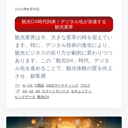
2024年8月19日
観光DX時代到来！デジタル化が加速する
観光業界
観光業界は今、大きな変革の時を迎えてい
ます。特に、デジタル技術の進化により、
観光ビジネスの在り方が劇的に変わりつつ
あります。この「観光DX」時代、デジタ
ル化を進めることで、観光体験の質を向上
させ、顧客満
AI
,
DX
,
IT用語
,
WEBマーケティング
,
ブログ
AR
,
Iot
,
VR
,
スマートデバイス
,
セキュリティ
,
ビッグデータ
,
観光DX