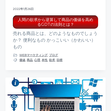
2022年1月26日
人間の欲求から逆算して商品の価値を高め
るGDTの法則とは？
売れる商品とは、どのようなものでしょう
か？ 便利なもの かっこいい（かわいい）
もの
WEBマーケティング
,
ブログ
価値
,
商品
,
心理
,
本性
,
欲求
,
目標