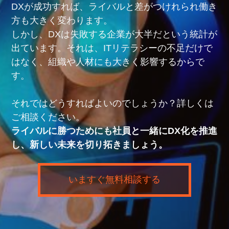
DXが成功すれば、ライバルと差がつけれられ働き
方も大きく変わります。
しかし、DXは失敗する企業が大半だという統計が
出ています。それは、ITリテラシーの不足だけで
はなく、組織や人材にも大きく影響するからで
す。
それではどうすればよいのでしょうか？詳しくは
ご相談ください。
ライバルに勝つためにも社員と一緒にDX化を推進
し、新しい未来を切り拓きましょう。
いますぐ無料相談する